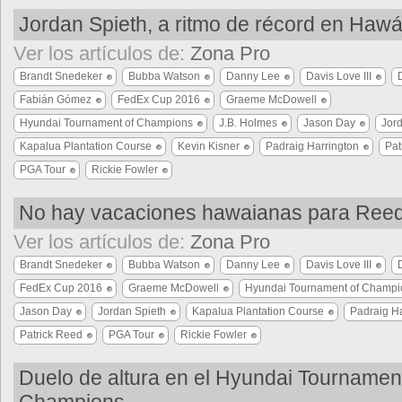
Jordan Spieth, a ritmo de récord en Hawá
Ver los artículos de:
Zona Pro
Brandt Snedeker
Bubba Watson
Danny Lee
Davis Love III
Fabián Gómez
FedEx Cup 2016
Graeme McDowell
Hyundai Tournament of Champions
J.B. Holmes
Jason Day
Jor
Kapalua Plantation Course
Kevin Kisner
Padraig Harrington
Pat
PGA Tour
Rickie Fowler
No hay vacaciones hawaianas para Reed
Ver los artículos de:
Zona Pro
Brandt Snedeker
Bubba Watson
Danny Lee
Davis Love III
FedEx Cup 2016
Graeme McDowell
Hyundai Tournament of Champi
Jason Day
Jordan Spieth
Kapalua Plantation Course
Padraig Ha
Patrick Reed
PGA Tour
Rickie Fowler
Duelo de altura en el Hyundai Tournament