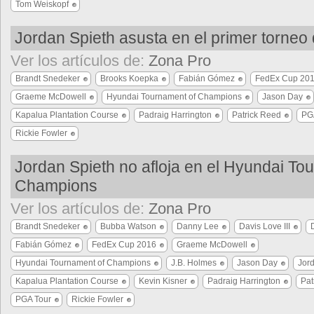
Tom Weiskopf
Jordan Spieth asusta en el primer torneo
Ver los artículos de:
Zona Pro
Brandt Snedeker
Brooks Koepka
Fabián Gómez
FedEx Cup 20
Graeme McDowell
Hyundai Tournament of Champions
Jason Day
Kapalua Plantation Course
Padraig Harrington
Patrick Reed
PG
Rickie Fowler
Jordan Spieth no afloja en el Hyundai To
Champions
Ver los artículos de:
Zona Pro
Brandt Snedeker
Bubba Watson
Danny Lee
Davis Love III
Fabián Gómez
FedEx Cup 2016
Graeme McDowell
Hyundai Tournament of Champions
J.B. Holmes
Jason Day
Jor
Kapalua Plantation Course
Kevin Kisner
Padraig Harrington
Pat
PGA Tour
Rickie Fowler