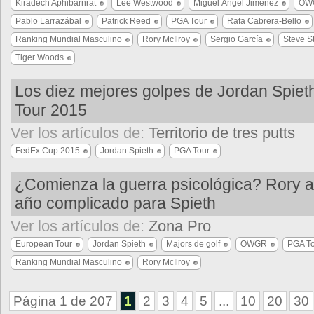
Kiradech Aphibarnrat
Lee Westwood
Miguel Ángel Jiménez
OW
Pablo Larrazábal
Patrick Reed
PGA Tour
Rafa Cabrera-Bello
Ranking Mundial Masculino
Rory McIlroy
Sergio García
Steve St
Tiger Woods
Los diez mejores golpes de Jordan Spiet
Tour 2015
Ver los artículos de:
Territorio de tres putts
FedEx Cup 2015
Jordan Spieth
PGA Tour
¿Comienza la guerra psicológica? Rory 
año complicado para Spieth
Ver los artículos de:
Zona Pro
European Tour
Jordan Spieth
Majors de golf
OWGR
PGA T
Ranking Mundial Masculino
Rory McIlroy
Página 1 de 207
1
2
3
4
5
...
10
20
30