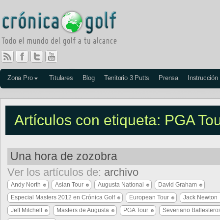
Zona Pro
Titulares
Blog
Territorio 3 Putts
Prensa
Instrucción
Artículos con etiqueta: PGA To
Una hora de zozobra
Ver los artículos de:
archivo
Andy North
Asian Tour
Augusta National
David Graham
Especial Masters 2012 en Crónica Golf
European Tour
Jack Newton
Jeff Mitchell
Masters de Augusta
PGA Tour
Severiano Ballestero