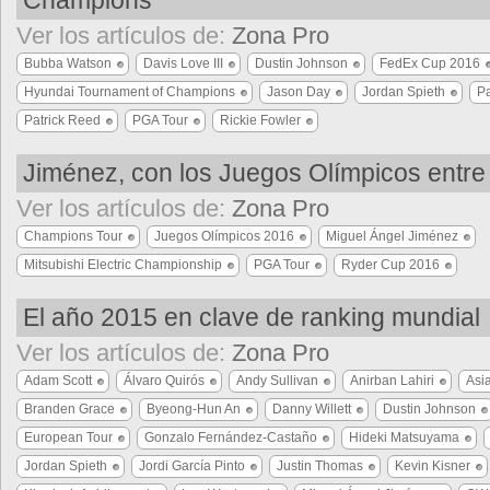
Champions
Ver los artículos de:
Zona Pro
Bubba Watson
Davis Love III
Dustin Johnson
FedEx Cup 2016
Hyundai Tournament of Champions
Jason Day
Jordan Spieth
Pa
Patrick Reed
PGA Tour
Rickie Fowler
Jiménez, con los Juegos Olímpicos entre 
Ver los artículos de:
Zona Pro
Champions Tour
Juegos Olímpicos 2016
Miguel Ángel Jiménez
Mitsubishi Electric Championship
PGA Tour
Ryder Cup 2016
El año 2015 en clave de ranking mundial
Ver los artículos de:
Zona Pro
Adam Scott
Álvaro Quirós
Andy Sullivan
Anirban Lahiri
Asi
Branden Grace
Byeong-Hun An
Danny Willett
Dustin Johnson
European Tour
Gonzalo Fernández-Castaño
Hideki Matsuyama
Jordan Spieth
Jordi García Pinto
Justin Thomas
Kevin Kisner