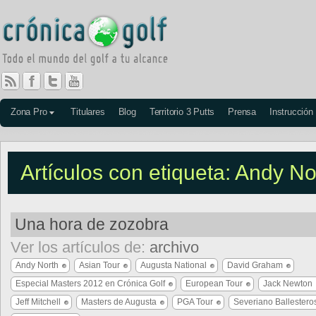
Zona Pro
Titulares
Blog
Territorio 3 Putts
Prensa
Instrucción
Artículos con etiqueta: Andy No
Una hora de zozobra
Ver los artículos de:
archivo
Andy North
Asian Tour
Augusta National
David Graham
Especial Masters 2012 en Crónica Golf
European Tour
Jack Newton
Jeff Mitchell
Masters de Augusta
PGA Tour
Severiano Ballestero