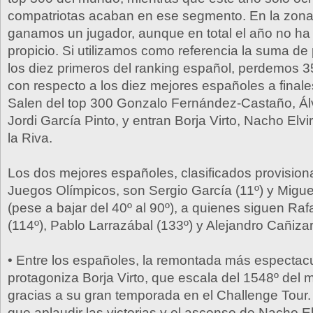
compatriotas acaban en ese segmento. En la zona a
ganamos un jugador, aunque en total el año no ha
propicio. Si utilizamos como referencia la suma de
los diez primeros del ranking español, perdemos 
con respecto a los diez mejores españoles a finale
Salen del top 300 Gonzalo Fernández-Castaño, Ál
Jordi García Pinto, y entran Borja Virto, Nacho Elv
la Riva.
Los dos mejores españoles, clasificados provision
Juegos Olímpicos, son Sergio García (11º) y Migu
(pese a bajar del 40º al 90º), a quienes siguen Ra
(114º), Pablo Larrazábal (133º) y Alejandro Cañizar
• Entre los españoles, la remontada más espectacu
protagoniza Borja Virto, que escala del 1548º del 
gracias a su gran temporada en el Challenge Tour
que aplaudir las victorias y el ascenso de Nacho Elv