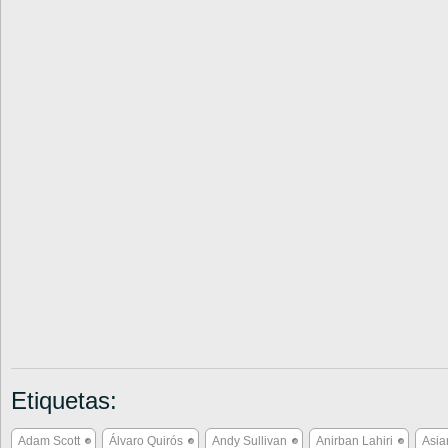
Etiquetas:
Adam Scott
Álvaro Quirós
Andy Sullivan
Anirban Lahiri
Asia