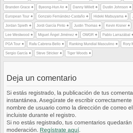
Branden Grace
Byeong-Hun An
Danny Willett
Dustin Johnson
European Tour
Gonzalo Fernández-Castaño
Hideki Matsuyama
Jordan Spieth
Jordi García Pinto
Justin Thomas
Kevin Kisner
Lee Westwood
Miguel Ángel Jiménez
OWGR
Pablo Larrazábal
PGA Tour
Rafa Cabrera-Bello
Ranking Mundial Masculino
Rory M
Sergio García
Steve Stricker
Tiger Woods
Deja un comentario
Si estás registrado, la publicación de tus comenta
instantánea. Asegúrate de escribir correctamente 
nombre de usuario como la dirección de correo e
incluiste durante el registro.
Si no estás registrado, tus comentarios quedarán
moderación.
Regístrate aquí
.