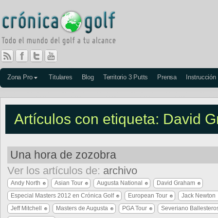
Zona Pro
Titulares
Blog
Territorio 3 Putts
Prensa
Instrucción
Artículos con etiqueta: David 
Una hora de zozobra
Ver los artículos de:
archivo
Andy North
Asian Tour
Augusta National
David Graham
Especial Masters 2012 en Crónica Golf
European Tour
Jack Newton
Jeff Mitchell
Masters de Augusta
PGA Tour
Severiano Ballestero