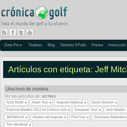
Zona Pro
Titulares
Blog
Territorio 3 Putts
Prensa
Instrucción
Artículos con etiqueta: Jeff Mitc
Una hora de zozobra
Ver los artículos de:
archivo
Andy North
Asian Tour
Augusta National
David Graham
Especial Masters 2012 en Crónica Golf
European Tour
Jack Newton
Jeff Mitchell
Masters de Augusta
PGA Tour
Severiano Ballestero
Tom Weiskopf