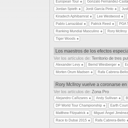
European Tour
Gonzalo Fernández-Cast
Jordan Spieth
Jordi García Pinto
Jus
Kiradech Aphibarnrat
Lee Westwood
Pablo Larrazábal
Patrick Reed
PGA 
Ranking Mundial Masculino
Rory McIlroy
Tiger Woods
Los maestros de los efectos especi
Ver los artículos de:
Territorio de tres pu
Alexander Levy
Bernd Wiesberger
E
Morten Orum Madsen
Rafa Cabrera-Bello
Rory McIlroy vuelve a coronarse en
Ver los artículos de:
Zona Pro
Alejandro Cañizares
Andy Sullivan
B
DP World Tour Championship
Earth Cour
Matthew Fitzpatrick
Miguel Ángel Jiméne
Race to Dubai 2015
Rafa Cabrera-Bello