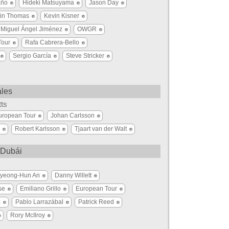
año
Hideki Matsuyama
Jason Day
tin Thomas
Kevin Kisner
Miguel Ángel Jiménez
OWGR
Tour
Rafa Cabrera-Bello
Sergio García
Steve Stricker
ales
tts
uropean Tour
Johan Carlsson
Robert Karlsson
Tjaart van der Walt
 Dubái
yeong-Hun An
Danny Willett
se
Emiliano Grillo
European Tour
z
Pablo Larrazábal
Patrick Reed
Rory McIlroy