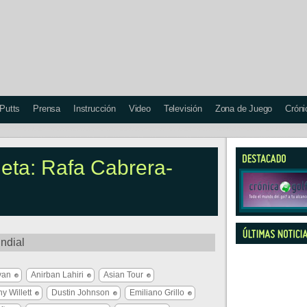
 Putts
Prensa
Instrucción
Video
Televisión
Zona de Juego
Cróni
ueta: Rafa Cabrera-
ndial
van
Anirban Lahiri
Asian Tour
y Willett
Dustin Johnson
Emiliano Grillo