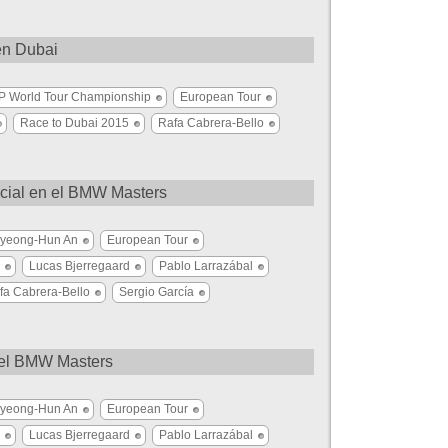
en Dubai
P World Tour Championship
European Tour
Race to Dubai 2015
Rafa Cabrera-Bello
encial en el BMW Masters
yeong-Hun An
European Tour
Lucas Bjerregaard
Pablo Larrazábal
fa Cabrera-Bello
Sergio García
 del BMW Masters
yeong-Hun An
European Tour
Lucas Bjerregaard
Pablo Larrazábal