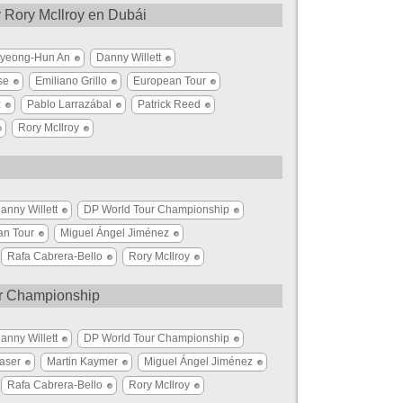
y Rory McIlroy en Dubái
yeong-Hun An
Danny Willett
se
Emiliano Grillo
European Tour
z
Pablo Larrazábal
Patrick Reed
Rory McIlroy
anny Willett
DP World Tour Championship
an Tour
Miguel Ángel Jiménez
Rafa Cabrera-Bello
Rory McIlroy
ur Championship
anny Willett
DP World Tour Championship
aser
Martin Kaymer
Miguel Ángel Jiménez
Rafa Cabrera-Bello
Rory McIlroy