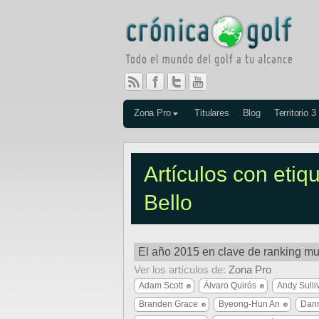
Zona Pro
Titulares
Blog
Territorio 3
Artículos con etiq
Bello
El año 2015 en clave de ranking mu
Ver los artículos de:
Zona Pro
Adam Scott
Álvaro Quirós
Andy Sulli
Branden Grace
Byeong-Hun An
Dann