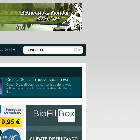
ca Golf
Crónica Golf: año nuevo, vida nueva
Óscar Díaz, director de contenidos de la web,
reflexiona sobre el futuro inmediato de Crónica
Golf