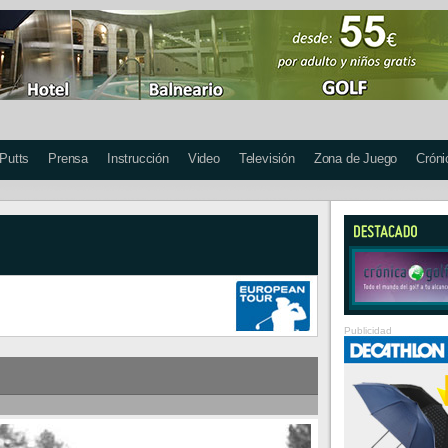
 Putts
Prensa
Instrucción
Video
Televisión
Zona de Juego
Cróni
Publicidad