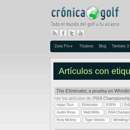
Zona Pro
Titulares
Blog
Territorio 3
Artículos con etiq
The Eliminator, a prueba en Whistlin
Ver los artículos de:
PGA Championshi
Asian Tour
Eliminator
ESPN
Est
Justin Rose
Matt Willis
PGA Champio
Rory McIlroy
Tiger Woods
Whistling S