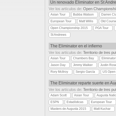
Un renovado Eliminator en St Andr
Ver los artículos de:
Open Championshi
Asian Tour
Bubba Watson
Darren Cl
European Tour
Matt Willis
Old Cours
Open Championship 2015
PGA Tour
St Andrews
The Eliminator en el infierno
Ver los artículos de:
Territorio de tres pu
Asian Tour
Chambers Bay
Eliminator
Jason Day
Jimmy Walker
Justin Ros
Rory McIlroy
Sergio García
US Open
The Eliminator reparte suerte en Au
Ver los artículos de:
Territorio de tres pu
Adam Scott
Asian Tour
Augusta Nati
ESPN
Estadísticas
European Tour
Masters de Augusta 2015
Matt Kuchar