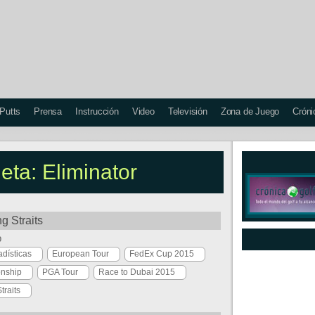
 Putts
Prensa
Instrucción
Video
Televisión
Zona de Juego
Cróni
ueta: Eliminator
g Straits
p
adísticas
European Tour
FedEx Cup 2015
nship
PGA Tour
Race to Dubai 2015
traits