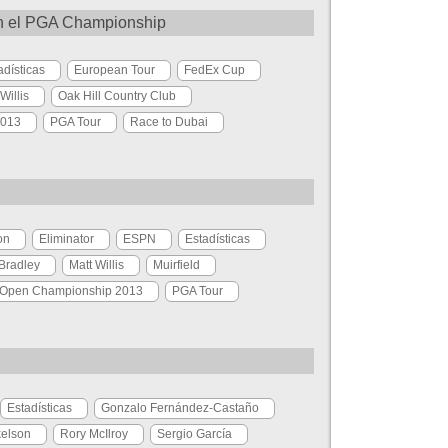
en el PGA Championship
adísticas
European Tour
FedEx Cup
Willis
Oak Hill Country Club
2013
PGA Tour
Race to Dubai
on
Eliminator
ESPN
Estadísticas
Bradley
Matt Willis
Muirfield
Open Championship 2013
PGA Tour
Estadísticas
Gonzalo Fernández-Castaño
kelson
Rory McIlroy
Sergio García