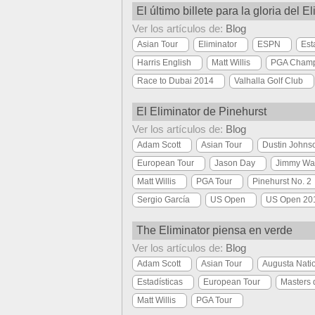
El último billete para la gloria del E
Ver los artículos de:
Blog
Asian Tour
Eliminator
ESPN
Est
Harris English
Matt Willis
PGA Champ
Race to Dubai 2014
Valhalla Golf Club
El Eliminator de Pinehurst
Ver los artículos de:
Blog
Adam Scott
Asian Tour
Dustin Johns
European Tour
Jason Day
Jimmy Wa
Matt Willis
PGA Tour
Pinehurst No. 2
Sergio García
US Open
US Open 20
The Eliminator piensa en verde
Ver los artículos de:
Blog
Adam Scott
Asian Tour
Augusta Nati
Estadísticas
European Tour
Masters 
Matt Willis
PGA Tour