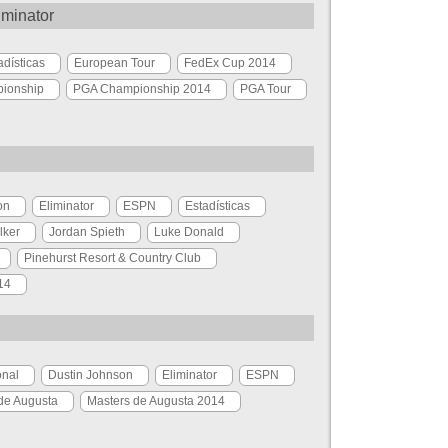
liminator
adísticas
European Tour
FedEx Cup 2014
ionship
PGA Championship 2014
PGA Tour
on
Eliminator
ESPN
Estadísticas
lker
Jordan Spieth
Luke Donald
Pinehurst Resort & Country Club
14
onal
Dustin Johnson
Eliminator
ESPN
de Augusta
Masters de Augusta 2014