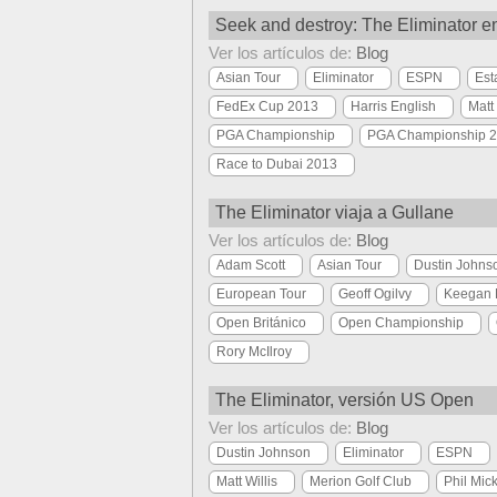
Seek and destroy: The Eliminator 
Ver los artículos de:
Blog
Asian Tour
Eliminator
ESPN
Est
FedEx Cup 2013
Harris English
Matt 
PGA Championship
PGA Championship 
Race to Dubai 2013
The Eliminator viaja a Gullane
Ver los artículos de:
Blog
Adam Scott
Asian Tour
Dustin Johns
European Tour
Geoff Ogilvy
Keegan 
Open Británico
Open Championship
Rory McIlroy
The Eliminator, versión US Open
Ver los artículos de:
Blog
Dustin Johnson
Eliminator
ESPN
Matt Willis
Merion Golf Club
Phil Mic