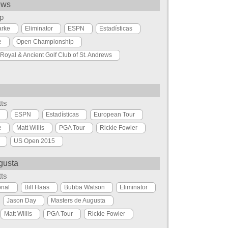
ews
p
arke
Eliminator
ESPN
Estadísticas
e
Open Championship
Royal & Ancient Golf Club of St. Andrews
tts
ESPN
Estadísticas
European Tour
e
Matt Willis
PGA Tour
Rickie Fowler
US Open 2015
gusta
tts
onal
Bill Haas
Bubba Watson
Eliminator
Jason Day
Masters de Augusta
Matt Willis
PGA Tour
Rickie Fowler