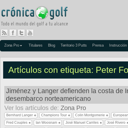
Zona Pro
Titulares
Blog
Territorio 3 Putts
Prensa
Instrucción
Artículos con etiqueta: Peter F
Jiménez y Langer defienden la costa de In
desembarco norteamericano
Ver los artículos de:
Zona Pro
Bernhard Langer
Champions Tour
Colin Montgomerie
European
Fred Couples
Ian Woosnam
José Manuel Carriles
José Rivero