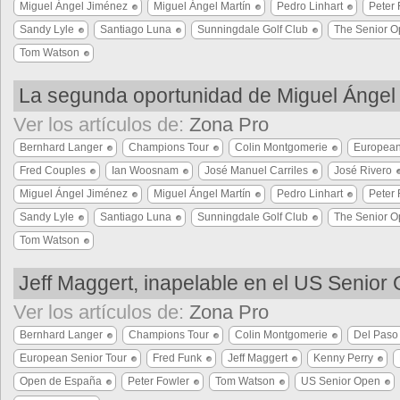
Miguel Ángel Jiménez
Miguel Ángel Martín
Pedro Linhart
Peter 
Sandy Lyle
Santiago Luna
Sunningdale Golf Club
The Senior 
Tom Watson
La segunda oportunidad de Miguel Ángel
Ver los artículos de:
Zona Pro
Bernhard Langer
Champions Tour
Colin Montgomerie
European
Fred Couples
Ian Woosnam
José Manuel Carriles
José Rivero
Miguel Ángel Jiménez
Miguel Ángel Martín
Pedro Linhart
Peter 
Sandy Lyle
Santiago Luna
Sunningdale Golf Club
The Senior 
Tom Watson
Jeff Maggert, inapelable en el US Senior
Ver los artículos de:
Zona Pro
Bernhard Langer
Champions Tour
Colin Montgomerie
Del Paso
European Senior Tour
Fred Funk
Jeff Maggert
Kenny Perry
Open de España
Peter Fowler
Tom Watson
US Senior Open