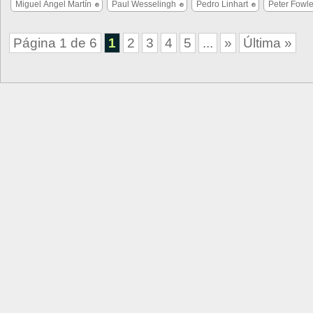
Miguel Ángel Martín
Paul Wesselingh
Pedro Linhart
Peter Fowle
Página 1 de 6
1
2
3
4
5
...
»
Última »