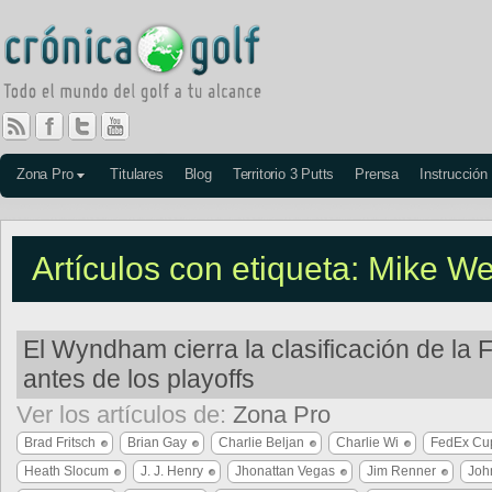
Zona Pro
Titulares
Blog
Territorio 3 Putts
Prensa
Instrucción
Artículos con etiqueta: Mike We
El Wyndham cierra la clasificación de la
antes de los playoffs
Ver los artículos de:
Zona Pro
Brad Fritsch
Brian Gay
Charlie Beljan
Charlie Wi
FedEx Cu
Heath Slocum
J. J. Henry
Jhonattan Vegas
Jim Renner
Joh