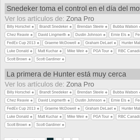
Snedeker toma el control en el día del m
Ver los artículos de:
Zona Pro
Billy Horschel
Brandt Snedeker
Brendan Steele
Bubba Watson
Chez Reavie
David Lingmerth
Dustin Johnson
Ernie Els
Fe
FedEx Cup 2013
Graeme McDowell
Graham DeLaet
Hunter Ma
Luke Donald
Matt Kuchar
Mike Weir
PGA Tour
RBC Canadi
Scott Brown
Scott Gardiner
La primera de Hunter está muy cerca
Ver los artículos de:
Zona Pro
Billy Horschel
Brandt Snedeker
Brendan Steele
Bubba Watson
Chez Reavie
David Lingmerth
Dustin Johnson
Ernie Els
Fe
FedEx Cup 2013
Graeme McDowell
Graham DeLaet
Hunter Ma
Luke Donald
Matt Kuchar
Mike Weir
PGA Tour
RBC Canadi
Scott Brown
Scott Gardiner