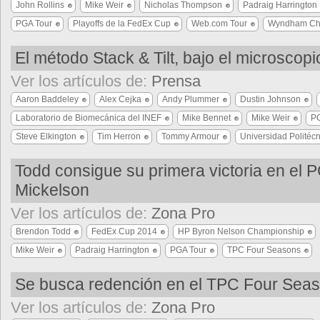
John Rollins
Mike Weir
Nicholas Thompson
Padraig Harrington
PGA Tour
Playoffs de la FedEx Cup
Web.com Tour
Wyndham Ch
El método Stack & Tilt, bajo el microscopi
Ver los artículos de:
Prensa
Aaron Baddeley
Alex Cejka
Andy Plummer
Dustin Johnson
Laboratorio de Biomecánica del INEF
Mike Bennet
Mike Weir
P
Steve Elkington
Tim Herron
Tommy Armour
Universidad Politéc
Todd consigue su primera victoria en el P
Mickelson
Ver los artículos de:
Zona Pro
Brendon Todd
FedEx Cup 2014
HP Byron Nelson Championship
Mike Weir
Padraig Harrington
PGA Tour
TPC Four Seasons
Se busca redención en el TPC Four Sea
Ver los artículos de:
Zona Pro