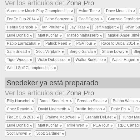
Ver los artículos de:
Zona Pro
Accenture Match Play Championship
Asian Tour
Dove Mountain
FedEx Cup 2014
Gene Sarazen
Geoff Ogilvy
Gonzalo Fernánde
Henrik Stenson
Ian Poulter
Jay Haas
Jeff Maggert
Kevin Su
Luke Donald
Matt Kuchar
Matteo Manassero
Miguel Ángel Jimé
Pablo Larrazábal
Patrick Reed
PGA Tour
Race to Dubai 2014
Sam Snead
Scott Verplank
Sergio García
Shane Lowry
Ste
Tiger Woods
Victor Dubuisson
Walter Burkemo
Walter Hagen
World Golf Championships
Snedeker ya está preparado
Ver los artículos de:
Zona Pro
Billy Horschel
Brandt Snedeker
Brendan Steele
Bubba Watson
Chez Reavie
David Lingmerth
Dustin Johnson
Ernie Els
Fe
FedEx Cup 2013
Graeme McDowell
Graham DeLaet
Hunter Ma
Luke Donald
Matt Kuchar
Mike Weir
PGA Tour
RBC Canadi
Scott Brown
Scott Gardiner