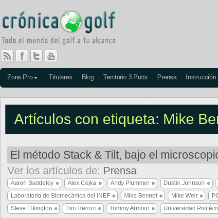
Zona Pro
Titulares
Blog
Territorio 3 Putts
Prensa
Instrucción
Artículos con etiqueta: Mike B
El método Stack & Tilt, bajo el microscopi
Ver los artículos de:
Prensa
Aaron Baddeley
Alex Cejka
Andy Plummer
Dustin Johnson
Laboratorio de Biomecánica del INEF
Mike Bennet
Mike Weir
P
Steve Elkington
Tim Herron
Tommy Armour
Universidad Politéc