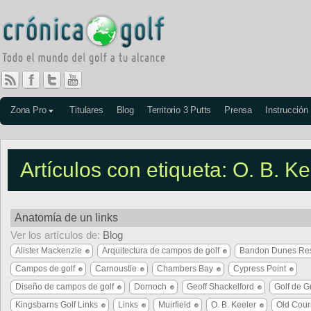
Zona Pro
Titulares
Blog
Territorio 3 Putts
Prensa
Instrucción
Artículos con etiqueta: O. B. Ke
Anatomía de un links
Ver los artículos de:
Blog
Alister Mackenzie
Arquitectura de campos de golf
Bandon Dunes Res
Campos de golf
Carnoustie
Chambers Bay
Cypress Point
Diseño de campos de golf
Dornoch
Geoff Shackelford
Golf de G
Kingsbarns Golf Links
Links
Muirfield
O. B. Keeler
Old Cour