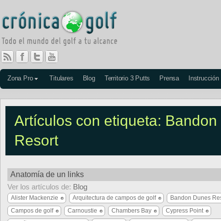
Zona Pro
Titulares
Blog
Territorio 3 Putts
Prensa
Instrucción
Artículos con etiqueta: Bando
Resort
Anatomía de un links
Ver los artículos de:
Blog
Alister Mackenzie
Arquitectura de campos de golf
Bandon Dunes Res
Campos de golf
Carnoustie
Chambers Bay
Cypress Point