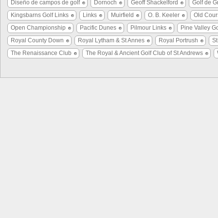
Diseño de campos de golf
Dornoch
Geoff Shackelford
Golf de G
Kingsbarns Golf Links
Links
Muirfield
O. B. Keeler
Old Cour
Open Championship
Pacific Dunes
Pilmour Links
Pine Valley Go
Royal County Down
Royal Lytham & St Annes
Royal Portrush
S
The Renaissance Club
The Royal & Ancient Golf Club of St Andrews