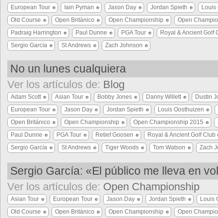
European Tour
Iain Pyman
Jason Day
Jordan Spieth
Louis
Old Course
Open Británico
Open Championship
Open Champio
Padraig Harrington
Paul Dunne
PGA Tour
Royal & Ancient Golf 
Sergio García
St Andrews
Zach Johnson
No un lunes cualquiera
Ver los artículos de:
Blog
Adam Scott
Asian Tour
Bobby Jones
Danny Willett
Dustin 
European Tour
Jason Day
Jordan Spieth
Louis Oosthuizen
Open Británico
Open Championship
Open Championship 2015
Paul Dunne
PGA Tour
Retief Goosen
Royal & Ancient Golf Club 
Sergio García
St Andrews
Tiger Woods
Tom Watson
Zach 
Sergio García: «El público me lleva en v
Ver los artículos de:
Open Championship
Asian Tour
European Tour
Jason Day
Jordan Spieth
Louis 
Old Course
Open Británico
Open Championship
Open Champio