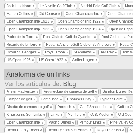
Jock Hutchison
Le Nivelle Golf Club
Madrid Polo Golf Club
Manu
Marion Collins
Old Course
Open Championship
Open Champio
Open Championship 1921
Open Championship 1922
Open Champio
Open Championship 1933
Open Championship 1934
Open de Espa
Pedro de la Torre
Real Club de Golf de Oyambre
Real Club de la Pue
Ricardo de la Torre
Royal & Ancient Golf Club of St. Andrews
Royal C
Royal St. George's
Royal Troon
St Andrews
Ted Ray
Tom W
US Open 1925
US Open 1932
Walter Hagen
Anatomía de un links
Ver los artículos de:
Blog
Alister Mackenzie
Arquitectura de campos de golf
Bandon Dunes Res
Campos de golf
Carnoustie
Chambers Bay
Cypress Point
Diseño de campos de golf
Dornoch
Geoff Shackelford
Golf de G
Kingsbarns Golf Links
Links
Muirfield
O. B. Keeler
Old Cour
Open Championship
Pacific Dunes
Pilmour Links
Pine Valley Go
Royal County Down
Royal Lytham & St Annes
Royal Portrush
S