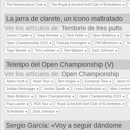
The Renaissance Club
The Royal & Ancient Golf Club of St Andrews
La jarra de clarete, un icono maltratado
Ver los artículos de:
Territorio de tres putts
Darren Clarke
Greg Norman
Nick Faldo
Open Británico
Ope
Open Championship 2015
Padraig Harrington
Phil Mickelson
St
Tiger Woods
Tom Lehman
Tom Watson
Zach Johnson
Teletipo del Open Championship (V)
Ver los artículos de:
Open Championship
Adam Scott
Asian Tour
Ben Hogan
European Tour
Jason D
Jordan Niebrugge
Jordan Spieth
Louis Oosthuizen
Marc Leish
Open Británico
Open Championship
Open Championship 2015
Paul Lawrie
PGA Tour
Royal & Ancient Golf Club of St. Andrews
St Andrews
Zach Johnson
Sergio García: «Voy a seguir dándome