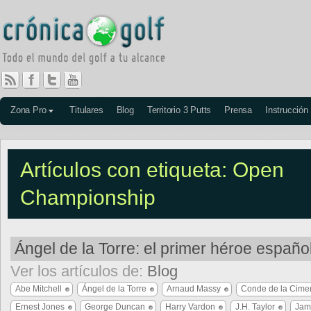
Zona Pro
Titulares
Blog
Territorio 3 Putts
Prensa
Instrucción
Artículos con etiqueta: Open
Championship
Ángel de la Torre: el primer héroe españo
Ver los artículos de:
Blog
Abe Mitchell
Ángel de la Torre
Arnaud Massy
Conde de la Cime
Ernest Jones
George Duncan
Harry Vardon
J.H. Taylor
Jam