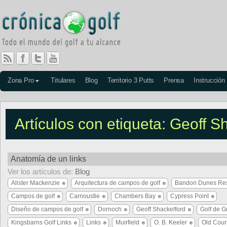
Zona Pro
Titulares
Blog
Territorio 3 Putts
Prensa
Instrucción
Artículos con etiqueta: Geoff S
Anatomía de un links
Ver los artículos de:
Blog
Alister Mackenzie
Arquitectura de campos de golf
Bandon Dunes Res
Campos de golf
Carnoustie
Chambers Bay
Cypress Point
Diseño de campos de golf
Dornoch
Geoff Shackelford
Golf de G
Kingsbarns Golf Links
Links
Muirfield
O. B. Keeler
Old Cour