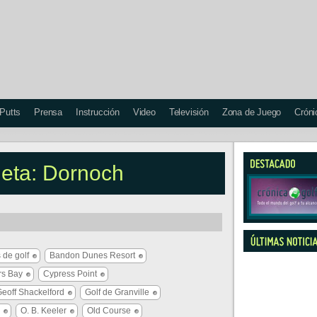
 Putts
Prensa
Instrucción
Video
Televisión
Zona de Juego
Cróni
ueta: Dornoch
 de golf
Bandon Dunes Resort
s Bay
Cypress Point
eoff Shackelford
Golf de Granville
O. B. Keeler
Old Course