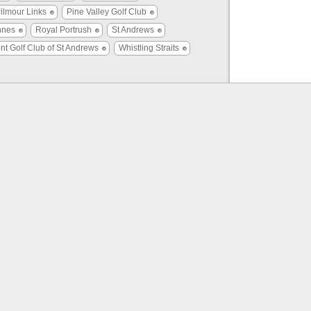
ilmour Links
Pine Valley Golf Club
nnes
Royal Portrush
St Andrews
nt Golf Club of St Andrews
Whistling Straits