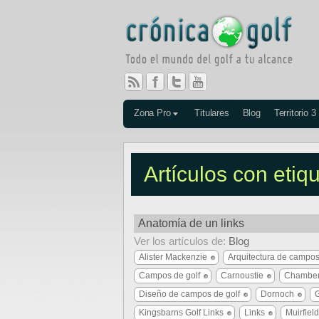
Zona Pro
Titulares
Blog
Territorio 3
Artículos con etiq
Anatomía de un links
Ver los artículos de:
Blog
Alister Mackenzie
Arquitectura de campos
Campos de golf
Carnoustie
Chamber
Diseño de campos de golf
Dornoch
G
Kingsbarns Golf Links
Links
Muirfield