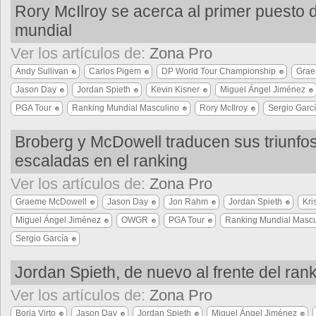
Rory McIlroy se acerca al primer puesto d
mundial
Ver los artículos de:
Zona Pro
Andy Sullivan
Carlos Pigem
DP World Tour Championship
Grae
Jason Day
Jordan Spieth
Kevin Kisner
Miguel Ángel Jiménez
PGA Tour
Ranking Mundial Masculino
Rory McIlroy
Sergio Garc
Broberg y McDowell traducen sus triunfo
escaladas en el ranking
Ver los artículos de:
Zona Pro
Graeme McDowell
Jason Day
Jon Rahm
Jordan Spieth
Kri
Miguel Ángel Jiménez
OWGR
PGA Tour
Ranking Mundial Mascu
Sergio García
Jordan Spieth, de nuevo al frente del ran
Ver los artículos de:
Zona Pro
Borja Virto
Jason Day
Jordan Spieth
Miguel Ángel Jiménez