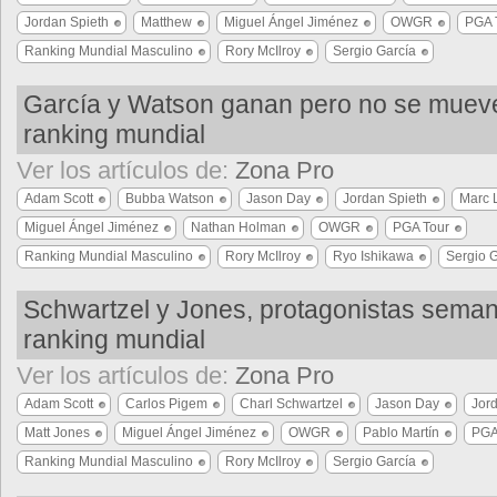
Jordan Spieth
Matthew
Miguel Ángel Jiménez
OWGR
PGA 
Ranking Mundial Masculino
Rory McIlroy
Sergio García
García y Watson ganan pero no se mueve
ranking mundial
Ver los artículos de:
Zona Pro
Adam Scott
Bubba Watson
Jason Day
Jordan Spieth
Marc 
Miguel Ángel Jiménez
Nathan Holman
OWGR
PGA Tour
Ranking Mundial Masculino
Rory McIlroy
Ryo Ishikawa
Sergio 
Schwartzel y Jones, protagonistas seman
ranking mundial
Ver los artículos de:
Zona Pro
Adam Scott
Carlos Pigem
Charl Schwartzel
Jason Day
Jor
Matt Jones
Miguel Ángel Jiménez
OWGR
Pablo Martín
PGA
Ranking Mundial Masculino
Rory McIlroy
Sergio García