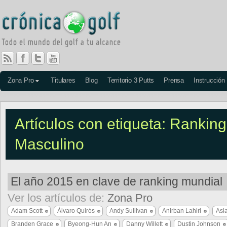
Zona Pro
Titulares
Blog
Territorio 3 Putts
Prensa
Instrucción
Artículos con etiqueta: Rankin
Masculino
El año 2015 en clave de ranking mundial
Ver los artículos de:
Zona Pro
Adam Scott
Álvaro Quirós
Andy Sullivan
Anirban Lahiri
Asi
Branden Grace
Byeong-Hun An
Danny Willett
Dustin Johnson