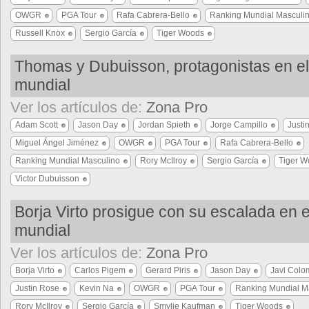
OWGR
PGA Tour
Rafa Cabrera-Bello
Ranking Mundial Masculi
Russell Knox
Sergio García
Tiger Woods
Thomas y Dubuisson, protagonistas en el
mundial
Ver los artículos de:
Zona Pro
Adam Scott
Jason Day
Jordan Spieth
Jorge Campillo
Justi
Miguel Ángel Jiménez
OWGR
PGA Tour
Rafa Cabrera-Bello
Ranking Mundial Masculino
Rory McIlroy
Sergio García
Tiger W
Victor Dubuisson
Borja Virto prosigue con su escalada en e
mundial
Ver los artículos de:
Zona Pro
Borja Virto
Carlos Pigem
Gerard Piris
Jason Day
Javi Colo
Justin Rose
Kevin Na
OWGR
PGA Tour
Ranking Mundial M
Rory McIlroy
Sergio García
Smylie Kaufman
Tiger Woods