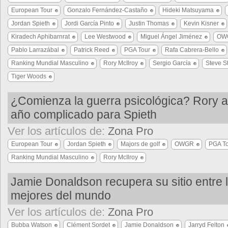
European Tour
Gonzalo Fernández-Castaño
Hideki Matsuyama
Jordan Spieth
Jordi García Pinto
Justin Thomas
Kevin Kisner
Kiradech Aphibarnrat
Lee Westwood
Miguel Ángel Jiménez
OW
Pablo Larrazábal
Patrick Reed
PGA Tour
Rafa Cabrera-Bello
Ranking Mundial Masculino
Rory McIlroy
Sergio García
Steve St
Tiger Woods
¿Comienza la guerra psicológica? Rory 
año complicado para Spieth
Ver los artículos de:
Zona Pro
European Tour
Jordan Spieth
Majors de golf
OWGR
PGA T
Ranking Mundial Masculino
Rory McIlroy
Jamie Donaldson recupera su sitio entre 
mejores del mundo
Ver los artículos de:
Zona Pro
Bubba Watson
Clément Sordet
Jamie Donaldson
Jarryd Felton