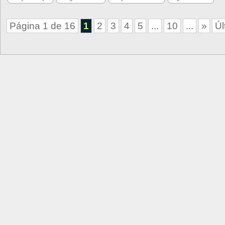
Página 1 de 16
1
2
3
4
5
...
10
...
»
Úl