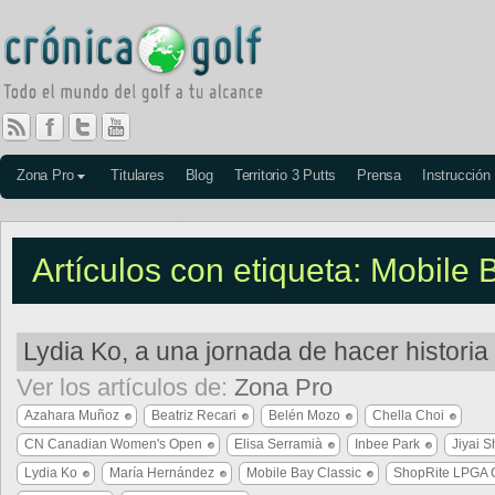
Zona Pro
Titulares
Blog
Territorio 3 Putts
Prensa
Instrucción
Artículos con etiqueta: Mobile 
Lydia Ko, a una jornada de hacer histori
Ver los artículos de:
Zona Pro
Azahara Muñoz
Beatriz Recari
Belén Mozo
Chella Choi
CN Canadian Women's Open
Elisa Serramià
Inbee Park
Jiyai S
Lydia Ko
María Hernández
Mobile Bay Classic
ShopRite LPGA C