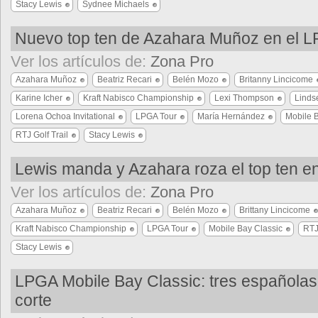
Stacy Lewis
Sydnee Michaels
Nuevo top ten de Azahara Muñoz en el 
Ver los artículos de:
Zona Pro
Azahara Muñoz
Beatriz Recari
Belén Mozo
Britanny Lincicome
Karine Icher
Kraft Nabisco Championship
Lexi Thompson
Linds
Lorena Ochoa Invitational
LPGA Tour
María Hernández
Mobile 
RTJ Golf Trail
Stacy Lewis
Lewis manda y Azahara roza el top ten 
Ver los artículos de:
Zona Pro
Azahara Muñoz
Beatriz Recari
Belén Mozo
Brittany Lincicome
Kraft Nabisco Championship
LPGA Tour
Mobile Bay Classic
RTJ
Stacy Lewis
LPGA Mobile Bay Classic: tres españolas
corte