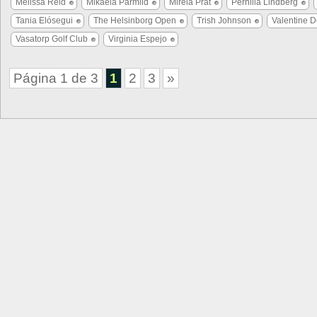
Melissa Reid
Mikaela Parmlid
Mireia Prat
Pernilla Lindberg
Tania Elósegui
The Helsinborg Open
Trish Johnson
Valentine D
Vasatorp Golf Club
Virginia Espejo
Página 1 de 3
1
2
3
»