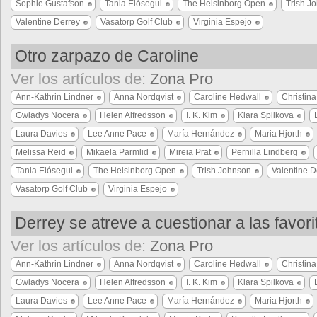
Sophie Gustafson
Tania Elósegui
The Helsinborg Open
Trish J
Valentine Derrey
Vasatorp Golf Club
Virginia Espejo
Otro zarpazo de Caroline
Ver los artículos de:
Zona Pro
Ann-Kathrin Lindner
Anna Nordqvist
Caroline Hedwall
Christin
Gwladys Nocera
Helen Alfredsson
I. K. Kim
Klara Spilkova
Laura Davies
Lee Anne Pace
María Hernández
Maria Hjorth
Melissa Reid
Mikaela Parmlid
Mireia Prat
Pernilla Lindberg
Tania Elósegui
The Helsinborg Open
Trish Johnson
Valentine D
Vasatorp Golf Club
Virginia Espejo
Derrey se atreve a cuestionar a las favori
Ver los artículos de:
Zona Pro
Ann-Kathrin Lindner
Anna Nordqvist
Caroline Hedwall
Christin
Gwladys Nocera
Helen Alfredsson
I. K. Kim
Klara Spilkova
Laura Davies
Lee Anne Pace
María Hernández
Maria Hjorth