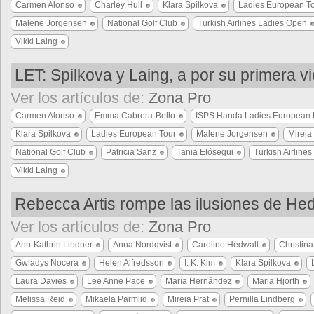
Carmen Alonso
Charley Hull
Klara Spilkova
Ladies European T
Malene Jorgensen
National Golf Club
Turkish Airlines Ladies Open
Vikki Laing
LET: Spilkova y Laing, a por su primera vi
Ver los artículos de:
Zona Pro
Carmen Alonso
Emma Cabrera-Bello
ISPS Handa Ladies European 
Klara Spilkova
Ladies European Tour
Malene Jorgensen
Mireia
National Golf Club
Patricia Sanz
Tania Elósegui
Turkish Airline
Vikki Laing
Rebecca Artis rompe las ilusiones de He
Ver los artículos de:
Zona Pro
Ann-Kathrin Lindner
Anna Nordqvist
Caroline Hedwall
Christin
Gwladys Nocera
Helen Alfredsson
I. K. Kim
Klara Spilkova
Laura Davies
Lee Anne Pace
María Hernández
Maria Hjorth
Melissa Reid
Mikaela Parmlid
Mireia Prat
Pernilla Lindberg