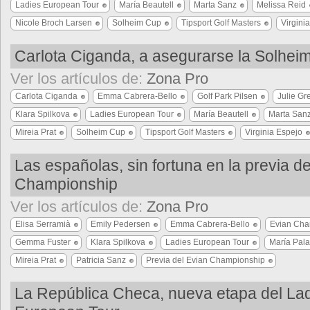
Ladies European Tour
María Beautell
Marta Sanz
Melissa Reid
Nicole Broch Larsen
Solheim Cup
Tipsport Golf Masters
Virgini
Carlota Ciganda, a asegurarse la Solhei
Ver los artículos de:
Zona Pro
Carlota Ciganda
Emma Cabrera-Bello
Golf Park Pilsen
Julie Gr
Klara Spilkova
Ladies European Tour
María Beautell
Marta San
Mireia Prat
Solheim Cup
Tipsport Golf Masters
Virginia Espejo
Las españolas, sin fortuna en la previa de
Championship
Ver los artículos de:
Zona Pro
Elisa Serramià
Emily Pedersen
Emma Cabrera-Bello
Evian Cha
Gemma Fuster
Klara Spilkova
Ladies European Tour
María Pala
Mireia Prat
Patricia Sanz
Previa del Evian Championship
La República Checa, nueva etapa del La