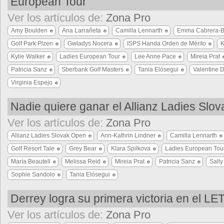
European Tour
Ver los artículos de:
Zona Pro
Amy Boulden
Ana Larrañeta
Camilla Lennarth
Emma Cabrera-B
Golf Park Plzen
Gwladys Nocera
ISPS Handa Orden de Mérito
K
Kylie Walker
Ladies European Tour
Lee Anne Pace
Mireia Prat
Patricia Sanz
Sberbank Golf Masters
Tania Elósegui
Valentine 
Virginia Espejo
Nadie quiere ganar el Allianz Ladies Slo
Ver los artículos de:
Zona Pro
Allianz Ladies Slovak Open
Ann-Kathrin Lindner
Camilla Lennarth
Golf Resort Tale
Grey Bear
Klara Spilkova
Ladies European Tou
María Beautell
Melissa Reid
Mireia Prat
Patricia Sanz
Sall
Sophie Sandolo
Tania Elósegui
Derrey logra su primera victoria en el LE
Ver los artículos de:
Zona Pro