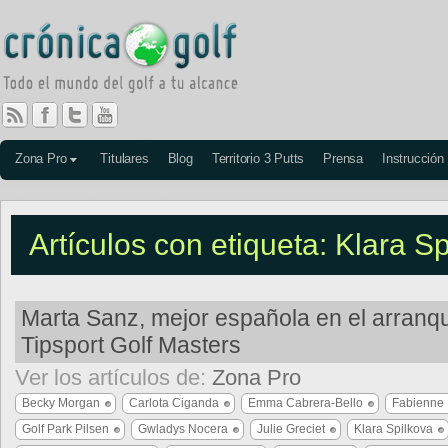
Zona Pro
Titulares
Blog
Territorio 3 Putts
Prensa
Instrucción
Artículos con etiqueta: Klara S
Marta Sanz, mejor española en el arranq
Tipsport Golf Masters
Ver los artículos de:
Zona Pro
Becky Morgan
Carlota Ciganda
Emma Cabrera-Bello
Fabienne 
Golf Park Pilsen
Gwladys Nocera
Julie Greciet
Klara Spilkova