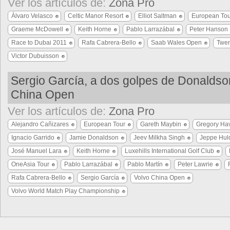
Ver los artículos de:
Zona Pro
Álvaro Velasco
Celtic Manor Resort
Elliot Saltman
European Tou
Graeme McDowell
Keith Horne
Pablo Larrazábal
Peter Hanson
Race to Dubai 2011
Rafa Cabrera-Bello
Saab Wales Open
Twen
Victor Dubuisson
Sergio García, a dos golpes de Donaldso
China Open
Ver los artículos de:
Zona Pro
Alejandro Cañizares
European Tour
Gareth Maybin
Gregory Hav
Ignacio Garrido
Jamie Donaldson
Jeev Milkha Singh
Jeppe Hul
José Manuel Lara
Keith Horne
Luxehills International Golf Club
OneAsia Tour
Pablo Larrazábal
Pablo Martín
Peter Lawrie
Rafa Cabrera-Bello
Sergio García
Volvo China Open
Volvo World Match Play Championship