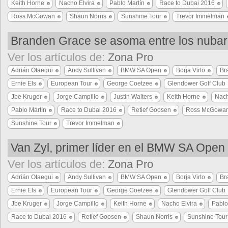
Keith Horne
Nacho Elvira
Pablo Martín
Race to Dubai 2016
Ross McGowan
Shaun Norris
Sunshine Tour
Trevor Immelman
Branden Grace se asoma entre los nuba
Ver los artículos de:
Zona Pro
Adrián Otaegui
Andy Sullivan
BMW SA Open
Borja Virto
Br
Ernie Els
European Tour
George Coetzee
Glendower Golf Club
Jbe Kruger
Jorge Campillo
Justin Walters
Keith Horne
Nach
Pablo Martín
Race to Dubai 2016
Retief Goosen
Ross McGowa
Sunshine Tour
Trevor Immelman
Van Zyl, primer líder en el BMW SA Open
Ver los artículos de:
Zona Pro
Adrián Otaegui
Andy Sullivan
BMW SA Open
Borja Virto
Br
Ernie Els
European Tour
George Coetzee
Glendower Golf Club
Jbe Kruger
Jorge Campillo
Keith Horne
Nacho Elvira
Pablo
Race to Dubai 2016
Retief Goosen
Shaun Norris
Sunshine Tour