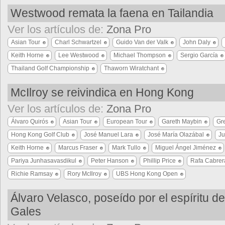
Westwood remata la faena en Tailandia
Ver los artículos de:
Zona Pro
Asian Tour
Charl Schwartzel
Guido Van der Valk
John Daly
Keith Horne
Lee Westwood
Michael Thompson
Sergio García
Thailand Golf Championship
Thaworn Wiratchant
McIlroy se reivindica en Hong Kong
Ver los artículos de:
Zona Pro
Álvaro Quirós
Asian Tour
European Tour
Gareth Maybin
Gr
Hong Kong Golf Club
José Manuel Lara
José María Olazábal
Ju
Keith Horne
Marcus Fraser
Mark Tullo
Miguel Ángel Jiménez
Pariya Junhasavasdikul
Peter Hanson
Phillip Price
Rafa Cabrer
Richie Ramsay
Rory McIlroy
UBS Hong Kong Open
Álvaro Velasco, poseído por el espíritu d
Gales