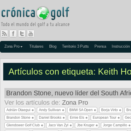
Zona Pro
Titulares
Blog
Territorio 3 Putts
Prensa
Instrucción
Artículos con etiqueta: Keith H
Brandon Stone, nuevo líder del South Af
Ver los artículos de:
Zona Pro
Adrián Otaegui
Andy Sullivan
BMW SA Open
Borja Virto
Br
Brandon Stone
Daniel Brooks
Ernie Els
European Tour
Geo
Glendower Golf Club
Jaco Van Zyl
Jbe Kruger
Jorge Campillo