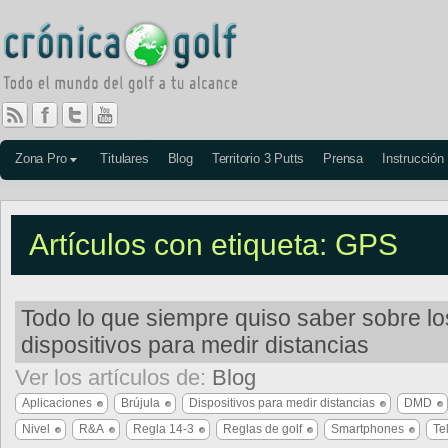
Zona Pro
Titulares
Blog
Territorio 3 Putts
Prensa
Instrucción
Artículos con etiqueta: GPS
Todo lo que siempre quiso saber sobre lo
dispositivos para medir distancias
Ver los artículos de:
Blog
Aplicaciones
Brújula
Dispositivos para medir distancias
DMD
Nivel
R&A
Regla 14-3
Reglas de golf
Smartphones
Te