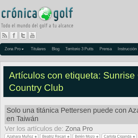
Zona Pro
Titulares
Blog
Territorio 3 Putts
Prensa
Instrucción
Artículos con etiqueta: Sunrise
Country Club
Solo una titánica Pettersen puede con A
en Taiwán
Ver los artículos de:
Zona Pro
Azahara Muñoz
Beatriz Recari
Belén Mozo
Carlota Ciganda