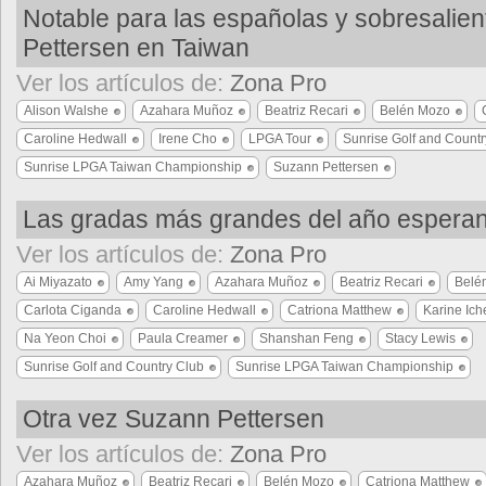
Notable para las españolas y sobresalien
Pettersen en Taiwan
Ver los artículos de:
Zona Pro
Alison Walshe
Azahara Muñoz
Beatriz Recari
Belén Mozo
Caroline Hedwall
Irene Cho
LPGA Tour
Sunrise Golf and Countr
Sunrise LPGA Taiwan Championship
Suzann Pettersen
Las gradas más grandes del año espera
Ver los artículos de:
Zona Pro
Ai Miyazato
Amy Yang
Azahara Muñoz
Beatriz Recari
Belé
Carlota Ciganda
Caroline Hedwall
Catriona Matthew
Karine Ich
Na Yeon Choi
Paula Creamer
Shanshan Feng
Stacy Lewis
Sunrise Golf and Country Club
Sunrise LPGA Taiwan Championship
Otra vez Suzann Pettersen
Ver los artículos de:
Zona Pro
Azahara Muñoz
Beatriz Recari
Belén Mozo
Catriona Matthew