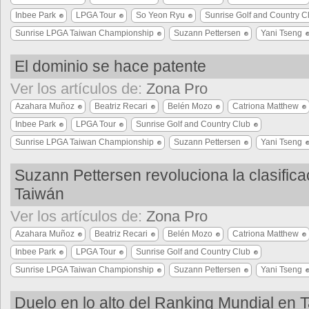
Inbee Park
LPGA Tour
So Yeon Ryu
Sunrise Golf and Country C
Sunrise LPGA Taiwan Championship
Suzann Pettersen
Yani Tseng
El dominio se hace patente
Ver los artículos de:
Zona Pro
Azahara Muñoz
Beatriz Recari
Belén Mozo
Catriona Matthew
Inbee Park
LPGA Tour
Sunrise Golf and Country Club
Sunrise LPGA Taiwan Championship
Suzann Pettersen
Yani Tseng
Suzann Pettersen revoluciona la clasifica
Taiwán
Ver los artículos de:
Zona Pro
Azahara Muñoz
Beatriz Recari
Belén Mozo
Catriona Matthew
Inbee Park
LPGA Tour
Sunrise Golf and Country Club
Sunrise LPGA Taiwan Championship
Suzann Pettersen
Yani Tseng
Duelo en lo alto del Ranking Mundial en 