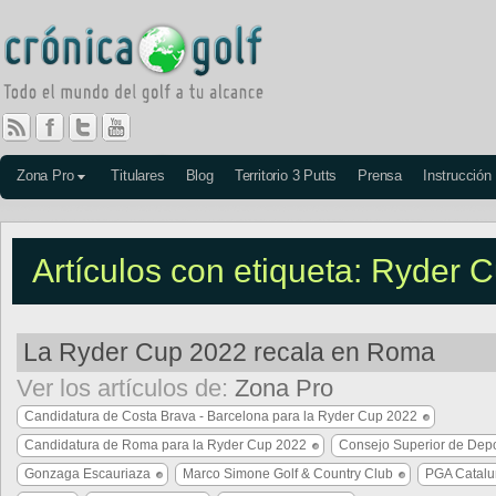
Zona Pro
Titulares
Blog
Territorio 3 Putts
Prensa
Instrucción
Artículos con etiqueta: Ryder 
La Ryder Cup 2022 recala en Roma
Ver los artículos de:
Zona Pro
Candidatura de Costa Brava - Barcelona para la Ryder Cup 2022
Candidatura de Roma para la Ryder Cup 2022
Consejo Superior de Dep
Gonzaga Escauriaza
Marco Simone Golf & Country Club
PGA Catalu