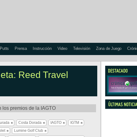
 Putts
Prensa
Instrucción
Video
Televisión
Zona de Juego
Cróni
ueta: Reed Travel
n los premios de la IAGTO
urada
Costa Dorada
IAGTO
IGTM
let
Lumine Golf Club