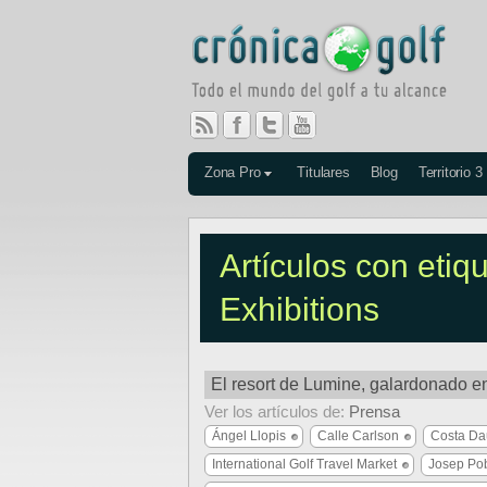
Zona Pro
Titulares
Blog
Territorio 3
Artículos con etiq
Exhibitions
El resort de Lumine, galardonado e
Ver los artículos de:
Prensa
Ángel Llopis
Calle Carlson
Costa Da
International Golf Travel Market
Josep Pob