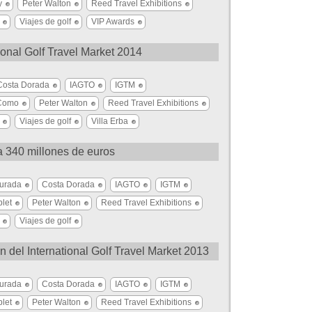
y
Peter Walton
Reed Travel Exhibitions
Viajes de golf
VIP Awards
ional Golf Travel Market 2014
Costa Dorada
IAGTO
IGTM
Como
Peter Walton
Reed Travel Exhibitions
Viajes de golf
Villa Erba
a 340 millones de euros
urada
Costa Dorada
IAGTO
IGTM
let
Peter Walton
Reed Travel Exhibitions
Viajes de golf
n del International Golf Travel Market 2013
urada
Costa Dorada
IAGTO
IGTM
let
Peter Walton
Reed Travel Exhibitions