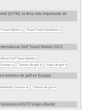
arket (IGTM), la feria más importante de
lf Travel Market
Reed Travel Exhibitions
International Golf Travel Market 2013
national Golf Travel Market
 Surveys
Turismo de golf
Viajes de golf
no turístico de golf en Europa
 Marketing Surveys
Turismo de golf
 honorario IAGTO Virgin Atlantic