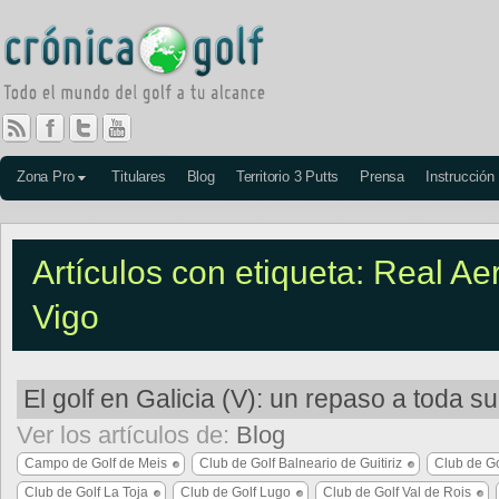
Zona Pro
Titulares
Blog
Territorio 3 Putts
Prensa
Instrucción
Artículos con etiqueta: Real Ae
Vigo
El golf en Galicia (V): un repaso a toda su
Ver los artículos de:
Blog
Campo de Golf de Meis
Club de Golf Balneario de Guitiriz
Club de G
Club de Golf La Toja
Club de Golf Lugo
Club de Golf Val de Rois