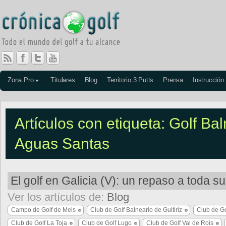
Zona Pro
Titulares
Blog
Territorio 3 Putts
Prensa
Instrucción
Artículos con etiqueta: Golf Ba
Aguas Santas
El golf en Galicia (V): un repaso a toda su
Ver los artículos de:
Blog
Campo de Golf de Meis
Club de Golf Balneario de Guitiriz
Club de G
Club de Golf La Toja
Club de Golf Lugo
Club de Golf Val de Rois