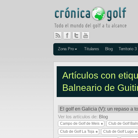
Zona Pro
Titulares
Blog
Territorio 3
Artículos con etiq
Balneario de Guiti
El golf en Galicia (V): un repaso a t
Ver los artículos de:
Blog
Campo de Golf de Meis
Club de Golf Baln
Club de Golf La Toja
Club de Golf Lugo