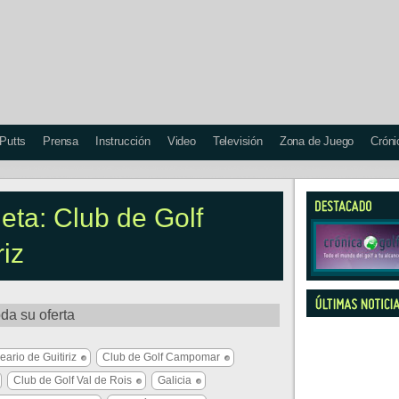
 Putts
Prensa
Instrucción
Video
Televisión
Zona de Juego
Cróni
ueta: Club de Golf
riz
oda su oferta
eario de Guitiriz
Club de Golf Campomar
Club de Golf Val de Rois
Galicia