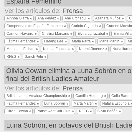
España Femenino
Ver los artículos de:
Prensa
Ainhoa Olarra
Ana Peláez
Ane Urchegui
Azahara Muñoz
C
Campeonato de España Femenino
Carlota Ciganda
Carmen Maestr
Carmen Navarro
Cristina Marsans
Elvira Larrazábal
Emma Villa
Fátima Fernández
Harang Lee
María Parra
Marta Martín
Ma
Mercedes Etchart
Natalia Escuriola
Noemí Jiménez
Nuria Iturrio
RFEG
Sancti Petri
Olivia Cowan elimina a Luna Sobrón en o
final del British Ladies Amateur
Ver los artículos de:
Prensa
British Ladies Amateur Championship
Camilla Hedberg
Celia Barquí
Fátima Fernández
Luna Sobrón
Marta Martín
Natalia Escuriola
Olivia Cowan
Portstewart Golf Club
RFEG
Silvia Bañón
Luna Sobrón, en octavos del British Ladi