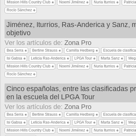
Mission Hills Country Club
Noemí Jiménez
Nuria Iturrios
Patrici
Rocío Sánchez
Jiménez, Iturrios, Ras-Anderica y Sanz, 
objetivo
Ver los artículos de:
Zona Pro
Bea Serra
Bertine Strauss
Camilla Hedberg
Escuela de clasific
Isi Gabsa
Leticia Ras-Anderica
LPGA Tour
Marta Sanz
Meg
Mission Hills Country Club
Noemí Jiménez
Nuria Iturrios
Patrici
Rocío Sánchez
Cinco españolas, entre las clasificadas p
en la escuela del LPGA Tour
Ver los artículos de:
Zona Pro
Bea Serra
Bertine Strauss
Camilla Hedberg
Escuela de clasific
Isi Gabsa
Leticia Ras-Anderica
LPGA Tour
Marta Sanz
Meg
Mission Hills Country Club
Noemí Jiménez
Nuria Iturrios
Patrici