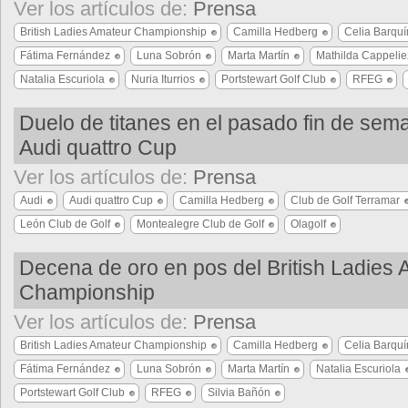
Ver los artículos de:
Prensa
British Ladies Amateur Championship
Camilla Hedberg
Celia Barquí
Fátima Fernández
Luna Sobrón
Marta Martín
Mathilda Cappelie
Natalia Escuriola
Nuria Iturrios
Portstewart Golf Club
RFEG
Duelo de titanes en el pasado fin de sem
Audi quattro Cup
Ver los artículos de:
Prensa
Audi
Audi quattro Cup
Camilla Hedberg
Club de Golf Terramar
León Club de Golf
Montealegre Club de Golf
Olagolf
Decena de oro en pos del British Ladies
Championship
Ver los artículos de:
Prensa
British Ladies Amateur Championship
Camilla Hedberg
Celia Barquí
Fátima Fernández
Luna Sobrón
Marta Martín
Natalia Escuriola
Portstewart Golf Club
RFEG
Silvia Bañón