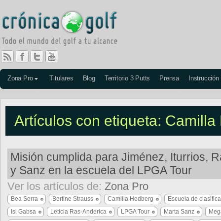
Zona Pro
Titulares
Blog
Territorio 3 Putts
Prensa
Instrucción
Artículos con etiqueta: Camill
Misión cumplida para Jiménez, Iturrios, 
y Sanz en la escuela del LPGA Tour
Ver los artículos de:
Zona Pro
Bea Serra
Bertine Strauss
Camilla Hedberg
Escuela de clasific
Isi Gabsa
Leticia Ras-Anderica
LPGA Tour
Marta Sanz
Meg