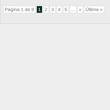
Página 1 de 8
1
2
3
4
5
...
»
Última »