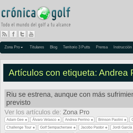
Zona Pro
Titulares
Blog
Territorio 3 Putts
Prensa
Instrucción
Artículos con etiqueta: Andrea 
Riu se estrena, aunque con más sufrimien
previsto
Ver los artículos de:
Zona Pro
Adam Gee
Álvaro Velasco
Andrea Perrino
Brinson Paolini
Challenge Tour
Golf Sempachersee
Jacobo Pastor
Jordi García