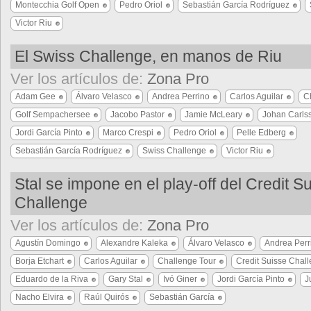
Montecchia Golf Open
Pedro Oriol
Sebastián García Rodríguez
Victor Riu
El Swiss Challenge, en manos de Riu
Ver los artículos de:
Zona Pro
Adam Gee
Álvaro Velasco
Andrea Perrino
Carlos Aguilar
C
Golf Sempachersee
Jacobo Pastor
Jamie McLeary
Johan Carls
Jordi García Pinto
Marco Crespi
Pedro Oriol
Pelle Edberg
Sebastián García Rodríguez
Swiss Challenge
Victor Riu
Stal se impone en el play-off del Credit S
Challenge
Ver los artículos de:
Zona Pro
Agustín Domingo
Alexandre Kaleka
Álvaro Velasco
Andrea Perr
Borja Etchart
Carlos Aguilar
Challenge Tour
Credit Suisse Chal
Eduardo de la Riva
Gary Stal
Ivó Giner
Jordi García Pinto
J
Nacho Elvira
Raúl Quirós
Sebastián García