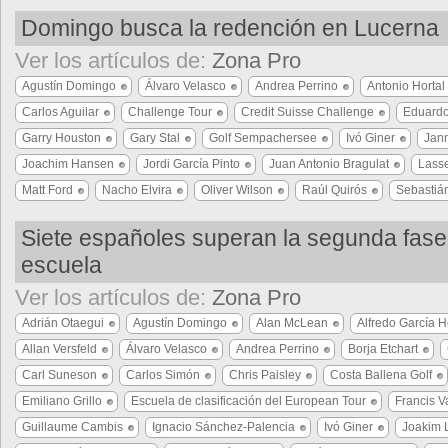
Domingo busca la redención en Lucerna
Ver los artículos de:
Zona Pro
Agustín Domingo
Álvaro Velasco
Andrea Perrino
Antonio Hortal
Carlos Aguilar
Challenge Tour
Credit Suisse Challenge
Eduardo
Garry Houston
Gary Stal
Golf Sempachersee
Ivó Giner
Jan
Joachim Hansen
Jordi García Pinto
Juan Antonio Bragulat
Lass
Matt Ford
Nacho Elvira
Oliver Wilson
Raúl Quirós
Sebastiá
Siete españoles superan la segunda fase
escuela
Ver los artículos de:
Zona Pro
Adrián Otaegui
Agustín Domingo
Alan McLean
Alfredo García H
Allan Versfeld
Álvaro Velasco
Andrea Perrino
Borja Etchart
Carl Suneson
Carlos Simón
Chris Paisley
Costa Ballena Golf
Emiliano Grillo
Escuela de clasificación del European Tour
Francis V
Guillaume Cambis
Ignacio Sánchez-Palencia
Ivó Giner
Joakim 