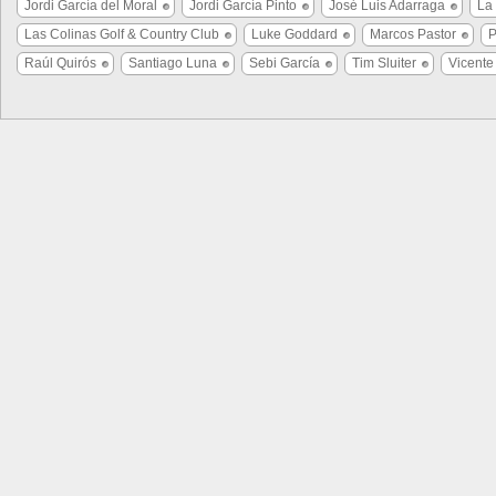
Jordi García del Moral
Jordi García Pinto
José Luis Adarraga
La
Las Colinas Golf & Country Club
Luke Goddard
Marcos Pastor
P
Raúl Quirós
Santiago Luna
Sebi García
Tim Sluiter
Vicente