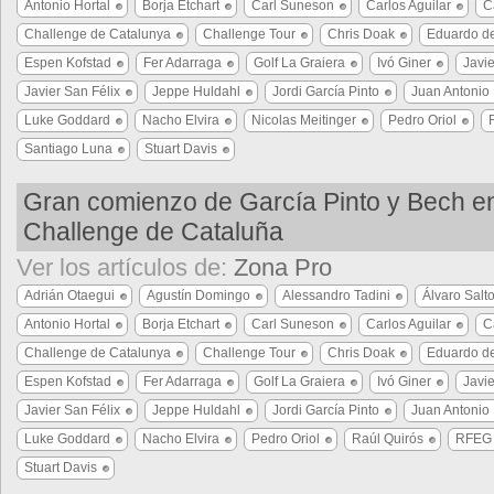
Antonio Hortal
Borja Etchart
Carl Suneson
Carlos Aguilar
C
Challenge de Catalunya
Challenge Tour
Chris Doak
Eduardo de
Espen Kofstad
Fer Adarraga
Golf La Graiera
Ivó Giner
Javie
Javier San Félix
Jeppe Huldahl
Jordi García Pinto
Juan Antonio 
Luke Goddard
Nacho Elvira
Nicolas Meitinger
Pedro Oriol
Santiago Luna
Stuart Davis
Gran comienzo de García Pinto y Bech en
Challenge de Cataluña
Ver los artículos de:
Zona Pro
Adrián Otaegui
Agustín Domingo
Alessandro Tadini
Álvaro Salt
Antonio Hortal
Borja Etchart
Carl Suneson
Carlos Aguilar
C
Challenge de Catalunya
Challenge Tour
Chris Doak
Eduardo de
Espen Kofstad
Fer Adarraga
Golf La Graiera
Ivó Giner
Javie
Javier San Félix
Jeppe Huldahl
Jordi García Pinto
Juan Antonio 
Luke Goddard
Nacho Elvira
Pedro Oriol
Raúl Quirós
RFEG
Stuart Davis