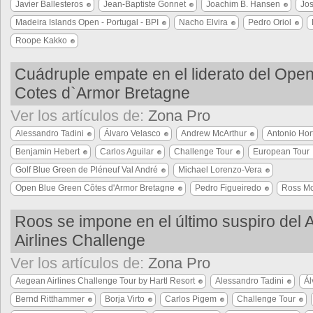
Javier Ballesteros
Jean-Baptiste Gonnet
Joachim B. Hansen
Jo
Madeira Islands Open - Portugal - BPI
Nacho Elvira
Pedro Oriol
Roope Kakko
Cuádruple empate en el liderato del Ope
Cotes d`Armor Bretagne
Ver los artículos de:
Zona Pro
Alessandro Tadini
Álvaro Velasco
Andrew McArthur
Antonio Hor
Benjamin Hebert
Carlos Aguilar
Challenge Tour
European Tour
Golf Blue Green de Pléneuf Val André
Michael Lorenzo-Vera
Open Blue Green Côtes d'Armor Bretagne
Pedro Figueiredo
Ross M
Roos se impone en el último suspiro del
Airlines Challenge
Ver los artículos de:
Zona Pro
Aegean Airlines Challenge Tour by Hartl Resort
Alessandro Tadini
Ál
Bernd Ritthammer
Borja Virto
Carlos Pigem
Challenge Tour