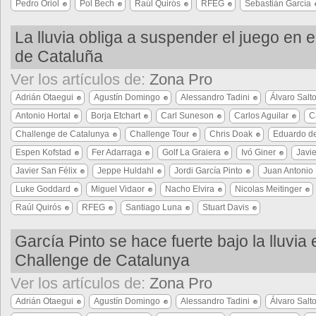
Pedro Oriol
Pol Bech
Raúl Quirós
RFEG
Sebastián García
La lluvia obliga a suspender el juego en 
de Cataluña
Ver los artículos de:
Zona Pro
Adrián Otaegui
Agustín Domingo
Alessandro Tadini
Álvaro Salt
Antonio Hortal
Borja Etchart
Carl Suneson
Carlos Aguilar
C
Challenge de Catalunya
Challenge Tour
Chris Doak
Eduardo de
Espen Kofstad
Fer Adarraga
Golf La Graiera
Ivó Giner
Javie
Javier San Félix
Jeppe Huldahl
Jordi García Pinto
Juan Antonio 
Luke Goddard
Miguel Vidaor
Nacho Elvira
Nicolas Meitinger
Raúl Quirós
RFEG
Santiago Luna
Stuart Davis
García Pinto se hace fuerte bajo la lluvia 
Challenge de Catalunya
Ver los artículos de:
Zona Pro
Adrián Otaegui
Agustín Domingo
Alessandro Tadini
Álvaro Salt