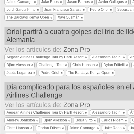
Jaime Camargo
Jake Roos
Jason Barnes
Javier Gallegos
Jordi García Pinto
Juan Francisco Sarasti
Pedro Oriol
Sebastián
The Barclays Kenya Open
Xavi Guzmán
Oriol partirá a cuatro golpes del trío de lí
Alemania
Ver los artículos de:
Zona Pro
Aegean Airlines Challenge Tour by Hartl Resort
Alessandro Tadini
Ál
Björn Akesson
Challenge Tour
Chris Hanson
Dylan Frittelli
Jesús Legarrea
Pedro Oriol
The Barclays Kenya Open
Día complicado para los españoles en el
Airlines Challenge
Ver los artículos de:
Zona Pro
Aegean Airlines Challenge Tour by Hartl Resort
Alessandro Tadini
Ál
Andrew Johnston
Björn Akesson
Borja Virto
Carlos Pigem
C
Chris Hanson
Florian Fritsch
Jaime Camargo
Jake Roos
Ja