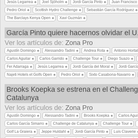
Jesús Legarrea
Joel Sjöholm
Jordi García Pinto
Juan Francisco 
Pedro Oriol
Scottish Hydro Challenge
Sebastián García Rodríguez
The Barclays Kenya Open
Xavi Guzmán
García Pinto quiere hacernos olvidar el 
Ver los artículos de:
Zona Pro
Agustín Domingo
Alessandro Tadini
Andrea Rota
Antonio Hortal
Carlos Aguilar
Carlos Garrido
Challenge Tour
Diego Suazo
Fer Adarraga
Jesús Legarrea
Jordi García del Moral
Jordi Garcí
Najeti Hotels et Golfs Open
Pedro Oriol
Sixto Casabona-Navarro
Brooks Koepka se estrena en el Challen
Catalunya
Ver los artículos de:
Zona Pro
Agustín Domingo
Alessandro Tadini
Brooks Koepka
Carlos Agui
Carlos García Simarro
Challenge de Catalunya
Challenge Tour
Golf La Graiera
Jeppe Huldahl
Jordi García Pinto
Luis Claverie