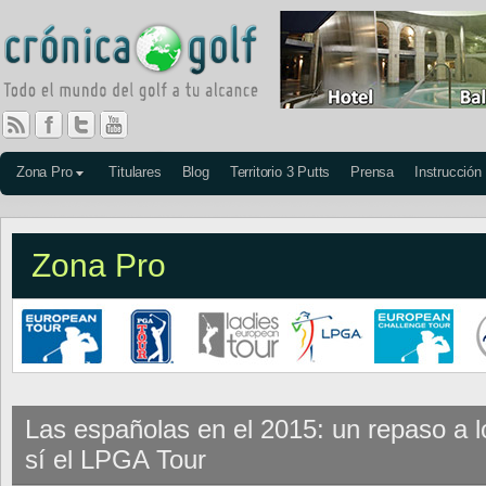
Zona Pro
Titulares
Blog
Territorio 3 Putts
Prensa
Instrucción
Zona Pro
Las españolas en el 2015: un repaso a l
sí el LPGA Tour