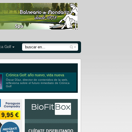
ca Golf
Crónica Golf: año nuevo, vida nueva
Óscar Díaz, director de contenidos de la web,
reflexiona sobre el futuro inmediato de Crónica
Golf