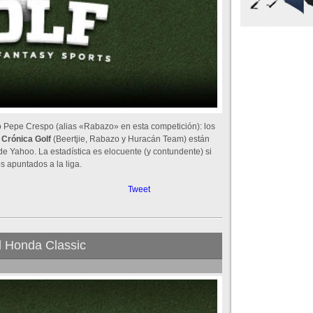
o Pepe Crespo (alias «Rabazo» en esta competición): los
e
Crónica Golf
(Beertjie, Rabazo y Huracán Team) están
 de Yahoo. La estadística es elocuente (y contundente) si
 apuntados a la liga.
Tweet
el Honda Classic