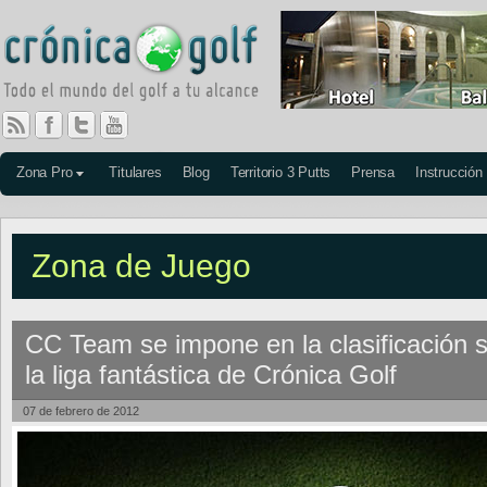
Zona Pro
Titulares
Blog
Territorio 3 Putts
Prensa
Instrucción
Zona de Juego
CC Team se impone en la clasificación 
la liga fantástica de Crónica Golf
07 de febrero de 2012