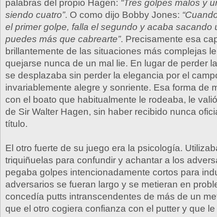
palabras del propio Hagen:
“Tres golpes malos y 
siendo cuatro”
. O como dijo Bobby Jones:
“Cuando 
el primer golpe, falla el segundo y acaba sacando u
puedes más que cabrearte”
. Precisamente esa cap
brillantemente de las situaciones más complejas le
quejarse nunca de un mal lie. En lugar de perder 
se desplazaba sin perder la elegancia por el campo
invariablemente alegre y sonriente. Esa forma de m
con el boato que habitualmente le rodeaba, le val
de Sir Walter Hagen, sin haber recibido nunca ofic
título.
El otro fuerte de su juego era la psicología. Utiliza
triquiñuelas para confundir y achantar a los advers
pegaba golpes intencionadamente cortos para indu
adversarios se fueran largo y se metieran en prob
concedía putts intranscendentes de más de un met
que el otro cogiera confianza con el putter y que le