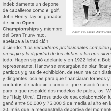
indebidamente un deporte
de caballeros como el golf.
John Henry Taylor, ganador
de cinco
Open
Championships
y miembro
Hagen y su caddie Jimmy McDo
del Gran Triunvirato,
apelaba a la tradición
diciendo:
“Los verdaderos profesionales compiten p
prestigio y la dignidad de los clubes a los que sirve
todo, Hagen siguió adelante y en 1922 fichó a Bo
representante. Harlow se encargaba de planificar y 
partidos y giras de exhibición, de reunirse con dis
y dirigentes locales para que financiaran torneos y
contratos de patrocinio como el que suscribió con 
para la que respaldó dos modelos de palos, los “W
los “Haig Ultra”. El resultado de esa colaboración
ganó entre 50.000 y 75.000 $ de media al año en 
20, más que la megaestrella deportiva del moment