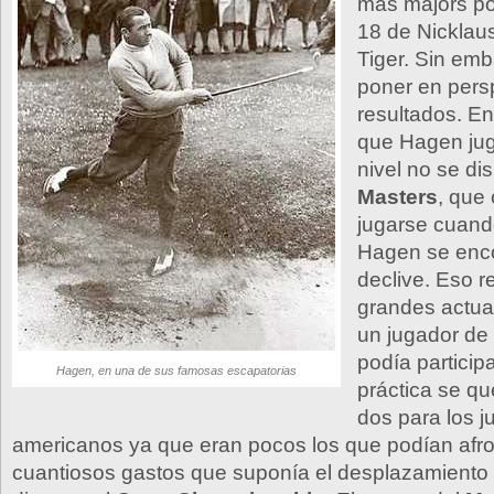
más majors po
18 de Nicklaus
Tiger. Sin emb
poner en pers
resultados. En
que Hagen ju
nivel no se di
Masters
, que
jugarse cuando
Hagen se enc
declive. Eso r
grandes actua
un jugador de
podía participa
Hagen, en una de sus famosas escapatorias
práctica se q
dos para los 
americanos ya que eran pocos los que podían afro
cuantiosos gastos que suponía el desplazamiento