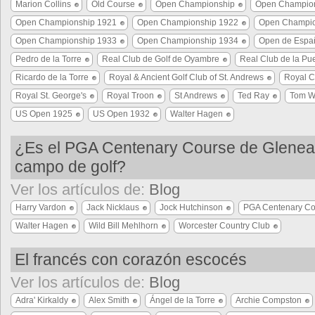
Marion Collins
Old Course
Open Championship
Open Champio
Open Championship 1921
Open Championship 1922
Open Champio
Open Championship 1933
Open Championship 1934
Open de Espa
Pedro de la Torre
Real Club de Golf de Oyambre
Real Club de la Pue
Ricardo de la Torre
Royal & Ancient Golf Club of St. Andrews
Royal C
Royal St. George's
Royal Troon
St Andrews
Ted Ray
Tom W
US Open 1925
US Open 1932
Walter Hagen
¿Es el PGA Centenary Course de Glenea
campo de golf?
Ver los artículos de:
Blog
Harry Vardon
Jack Nicklaus
Jock Hutchinson
PGA Centenary Co
Walter Hagen
Wild Bill Mehlhorn
Worcester Country Club
El francés con corazón escocés
Ver los artículos de:
Blog
Adra' Kirkaldy
Alex Smith
Ángel de la Torre
Archie Compston