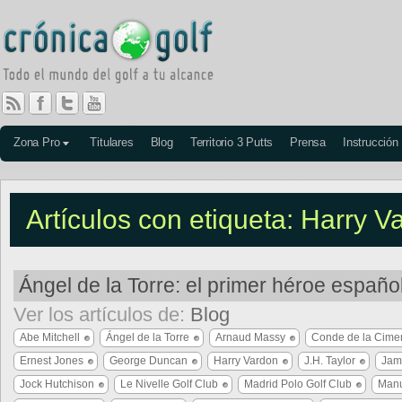
Zona Pro
Titulares
Blog
Territorio 3 Putts
Prensa
Instrucción
Artículos con etiqueta: Harry V
Ángel de la Torre: el primer héroe españo
Ver los artículos de:
Blog
Abe Mitchell
Ángel de la Torre
Arnaud Massy
Conde de la Cime
Ernest Jones
George Duncan
Harry Vardon
J.H. Taylor
Jam
Jock Hutchison
Le Nivelle Golf Club
Madrid Polo Golf Club
Manu