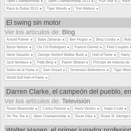
Open Championship
Open Championship 2013
PGA Tour
Race 
Race to Dubai 2013
Tiger Woods
Tom Watson
El swing sin motor
Ver los artículos de:
Blog
Arnold Palmer
Babe Zaharias
Ben Hogan
Bing Crosby
Bob
Byron Nelson
Chi Chi Rodríguez
Francis Ouimet
Fred Couples
Gene Sarazen
George Herbert Walker Bush
Hall of Fame
Harry
Jack Nicklaus
Patty Berg
Payne Stewart
Príncipe de Asturias de
Salón de la Fama
Sam Snead
Severiano Ballesteros
Tiger Woo
World Golf Hall of Fame
Darren Clarke, el campeón del pueblo, e
Ver los artículos de:
Televisión
Álvaro Beamonte
Carlos Palomo
Harry Vardon
Hugo Costa
On The Tee
Open Championship
Óscar Díaz
Royal St. George's
Walter Hagen, el primer jugador profesion