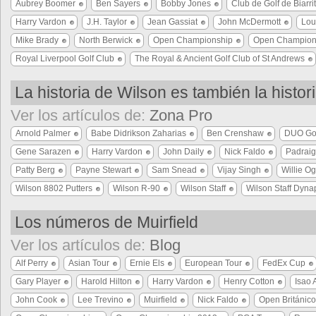
Aubrey Boomer
Ben Sayers
Bobby Jones
Club de Golf de Biarri
Harry Vardon
J.H. Taylor
Jean Gassiat
John McDermott
Loui
Mike Brady
North Berwick
Open Championship
Open Champion
Royal Liverpool Golf Club
The Royal & Ancient Golf Club of St Andrews
La historia de Wilson es también la histori
Ver los artículos de:
Zona Pro
Arnold Palmer
Babe Didrikson Zaharias
Ben Crenshaw
DUO Gol
Gene Sarazen
Harry Vardon
John Daily
Nick Faldo
Padraig
Patty Berg
Payne Stewart
Sam Snead
Vijay Singh
Willie O
Wilson 8802 Putters
Wilson R-90
Wilson Staff
Wilson Staff Dyn
Los números de Muirfield
Ver los artículos de:
Blog
Alf Perry
Asian Tour
Ernie Els
European Tour
FedEx Cup
Gary Player
Harold Hilton
Harry Vardon
Henry Cotton
Isao 
John Cook
Lee Trevino
Muirfield
Nick Faldo
Open Británico