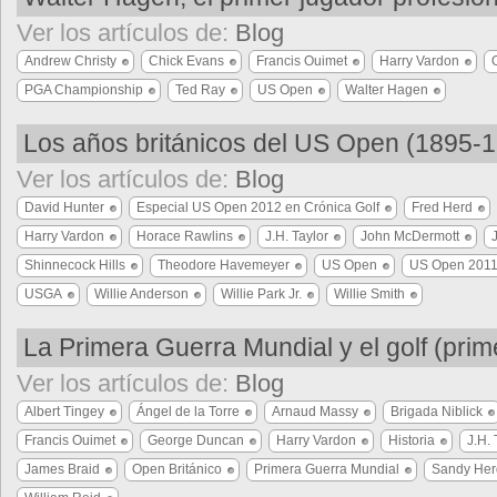
Ver los artículos de:
Blog
Andrew Christy
Chick Evans
Francis Ouimet
Harry Vardon
PGA Championship
Ted Ray
US Open
Walter Hagen
Los años británicos del US Open (1895-
Ver los artículos de:
Blog
David Hunter
Especial US Open 2012 en Crónica Golf
Fred Herd
Harry Vardon
Horace Rawlins
J.H. Taylor
John McDermott
Shinnecock Hills
Theodore Havemeyer
US Open
US Open 201
USGA
Willie Anderson
Willie Park Jr.
Willie Smith
La Primera Guerra Mundial y el golf (prim
Ver los artículos de:
Blog
Albert Tingey
Ángel de la Torre
Arnaud Massy
Brigada Niblick
Francis Ouimet
George Duncan
Harry Vardon
Historia
J.H. 
James Braid
Open Británico
Primera Guerra Mundial
Sandy Her