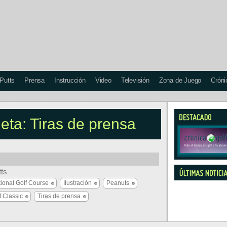
 Putts
Prensa
Instrucción
Video
Televisión
Zona de Juego
Cróni
ueta: Tiras de prensa
tts
ional Golf Course
Ilustración
Peanuts
f Classic
Tiras de prensa