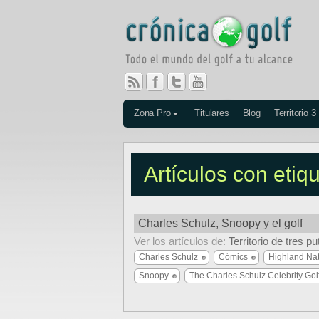
Zona Pro
Titulares
Blog
Territorio 3
Artículos con etiq
Charles Schulz, Snoopy y el golf
Ver los artículos de:
Territorio de tres pu
Charles Schulz
Cómics
Highland Nat
Snoopy
The Charles Schulz Celebrity Gol