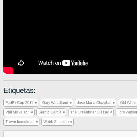
Etiquetas:
FedEx Cup 2011
Gary Woodland
José María Olazábal
Old Whit
Phil Mickelson
Sergio García
The Greenbrier Classic
Tom Watso
Trevor Immelman
Webb Simpson