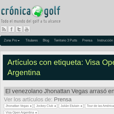
Zona Pro
Titulares
Blog
Territorio 3 Putts
Prensa
Instrucción
Artículos con etiqueta: Visa Op
Argentina
El venezolano Jhonattan Vegas arrasó en
Ver los artículos de:
Prensa
Jhonattan Vegas
Jockey Club
Julián Etulain
Tour de las Améric
Visa Open Argentina