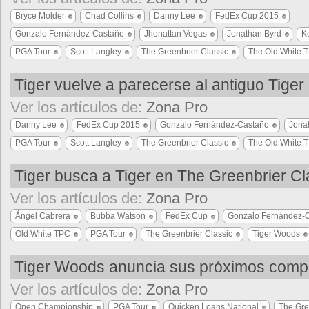
Bryce Molder
Chad Collins
Danny Lee
FedEx Cup 2015
Gonzalo Fernández-Castaño
Jhonattan Vegas
Jonathan Byrd
K
PGA Tour
Scott Langley
The Greenbrier Classic
The Old White 
Tiger vuelve a parecerse al antiguo Tiger
Ver los artículos de:
Zona Pro
Danny Lee
FedEx Cup 2015
Gonzalo Fernández-Castaño
Jona
PGA Tour
Scott Langley
The Greenbrier Classic
The Old White 
Tiger busca a Tiger en The Greenbrier Cl
Ver los artículos de:
Zona Pro
Ángel Cabrera
Bubba Watson
FedEx Cup
Gonzalo Fernández-
Old White TPC
PGA Tour
The Greenbrier Classic
Tiger Woods
Tiger Woods anuncia sus próximos com
Ver los artículos de:
Zona Pro
Open Championship
PGA Tour
Quicken Loans National
The Gre