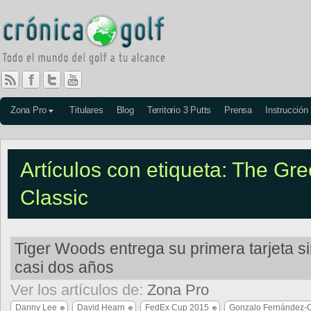
Zona Pro
Titulares
Blog
Territorio 3 Putts
Prensa
Instrucción
Artículos con etiqueta: The Gre
Classic
Tiger Woods entrega su primera tarjeta s
casi dos años
Ver los artículos de:
Zona Pro
Danny Lee
David Hearn
FedEx Cup 2015
Gonzalo Fernández-