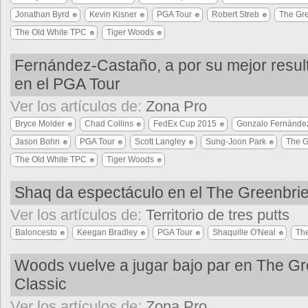
Jonathan Byrd
Kevin Kisner
PGA Tour
Robert Streb
The Gre
The Old White TPC
Tiger Woods
Fernández-Castaño, a por su mejor resul
en el PGA Tour
Ver los artículos de:
Zona Pro
Bryce Molder
Chad Collins
FedEx Cup 2015
Gonzalo Fernánde
Jason Bohn
PGA Tour
Scott Langley
Sung-Joon Park
The G
The Old White TPC
Tiger Woods
Shaq da espectáculo en el The Greenbrie
Ver los artículos de:
Territorio de tres putts
Baloncesto
Keegan Bradley
PGA Tour
Shaquille O'Neal
The
Woods vuelve a jugar bajo par en The Gr
Classic
Ver los artículos de:
Zona Pro