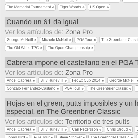
The Memorial Tournament
Tiger Woods
US Open
Cuando un 61 da igual
Ver los artículos de:
Zona Pro
George McNeill
Michele McNeil
PGA Tour
The Greenbrier Class
The Old White TPC
The Open Championship
Cabrera impone el castellano en el PGA 
Ver los artículos de:
Zona Pro
Ángel Cabrera
Billy Hurley III
FedEx Cup 2014
George McNeill
Gonzalo Fernández-Castaño
PGA Tour
The Greenbrier Classic
Hojas en el green, putts imposibles y un
especial, en The Greenbrier Classic
Ver los artículos de:
Territorio de tres putts
Ángel Cabrera
Billy Hurley III
Carl Pettersson
Chris Stroud
Jonas Blixt
PGA Tour
Steve Stricker
The Greenbrier Classic