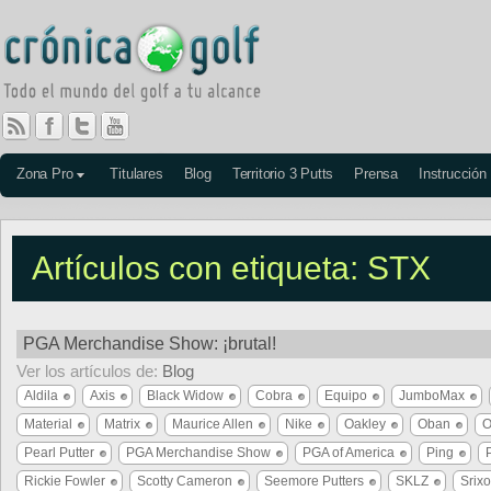
Zona Pro
Titulares
Blog
Territorio 3 Putts
Prensa
Instrucción
Artículos con etiqueta: STX
PGA Merchandise Show: ¡brutal!
Ver los artículos de:
Blog
Aldila
Axis
Black Widow
Cobra
Equipo
JumboMax
Material
Matrix
Maurice Allen
Nike
Oakley
Oban
O
Pearl Putter
PGA Merchandise Show
PGA of America
Ping
Rickie Fowler
Scotty Cameron
Seemore Putters
SKLZ
Srix