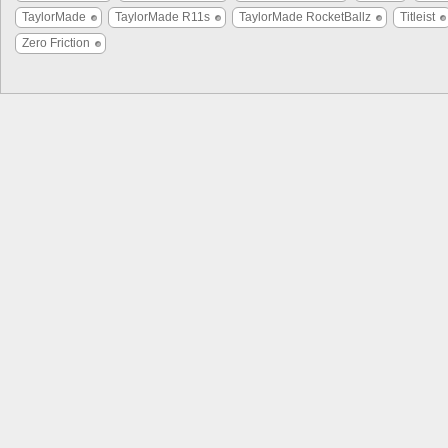
TaylorMade
TaylorMade R11s
TaylorMade RocketBallz
Titleist
Zero Friction