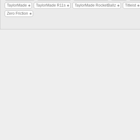
TaylorMade
TaylorMade R11s
TaylorMade RocketBallz
Titleist
Zero Friction