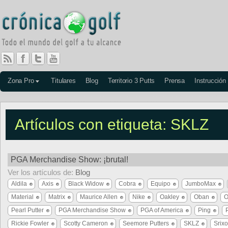
Zona Pro
Titulares
Blog
Territorio 3 Putts
Prensa
Instrucción
Artículos con etiqueta: SKLZ
PGA Merchandise Show: ¡brutal!
Ver los artículos de:
Blog
Aldila
Axis
Black Widow
Cobra
Equipo
JumboMax
Material
Matrix
Maurice Allen
Nike
Oakley
Oban
O
Pearl Putter
PGA Merchandise Show
PGA of America
Ping
Rickie Fowler
Scotty Cameron
Seemore Putters
SKLZ
Srix