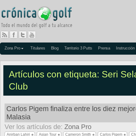
Zona Pro
Titulares
Blog
Territorio 3 Putts
Prensa
Instrucción
Artículos con etiqueta: Seri Se
Club
Carlos Pigem finaliza entre los diez mejo
Malasia
Ver los artículos de:
Zona Pro
Anirban Lahiri
Asian Tour
Cameron Smith
Carlos Pigem
Ch