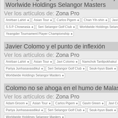
Worlwide Holdings Selangor Masters
Ver los artículos de:
Zona Pro
Anirban Lahiri
Asian Tour
Carlos Pigem
Chan Yih-shin
Jav
S.S.P. Chowrasia
Seri Selangor Golf Club
Worldwide Holdings Selan
Yeangder Tournament Player Championship
Javier Colomo y el punto de inflexión
Ver los artículos de:
Zona Pro
Anirban Lahiri
Asian Tour
Javi Colomo
Namchok Tantipokhakul
Pariya Junhasavasdikul
Seri Selangor Golf Club
Seuk-hyun Baek
Worldwide Holdings Selangor Masters
Colomo no se ahoga en el humo de Mala
Ver los artículos de:
Zona Pro
Adam Groom
Asian Tour
Carlos Pigem
Gavin Green
Javi 
Pariya Junhasavasdikul
Seri Selangor Golf Club
Seuk-hyun Baek
Worldwide Holdings Selangor Masters