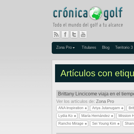
Zona Pro
Titulares
Blog
Territorio 3
Artículos con eti
Brittany Lincicome viaja en el tiem
Ver los artículos de:
Zona Pro
ANA Inspiration
Ariya Jutanugarn
Bri
Lydia Ko
María Hernández
Mission H
Rancho Mirage
Sei Young Kim
Shan