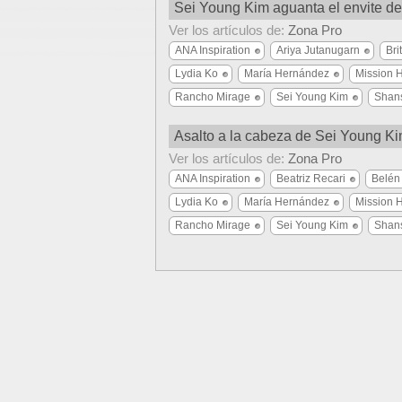
Sei Young Kim aguanta el envite de
Ver los artículos de:
Zona Pro
ANA Inspiration
Ariya Jutanugarn
Bri
Lydia Ko
María Hernández
Mission H
Rancho Mirage
Sei Young Kim
Shan
Asalto a la cabeza de Sei Young Ki
Ver los artículos de:
Zona Pro
ANA Inspiration
Beatriz Recari
Belén
Lydia Ko
María Hernández
Mission H
Rancho Mirage
Sei Young Kim
Shan