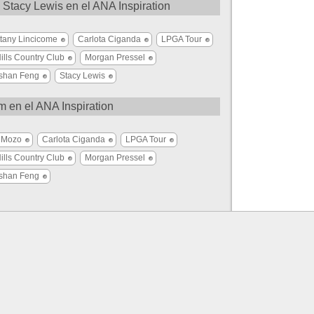
 Stacy Lewis en el ANA Inspiration
ttany Lincicome
Carlota Ciganda
LPGA Tour
ills Country Club
Morgan Pressel
shan Feng
Stacy Lewis
m en el ANA Inspiration
 Mozo
Carlota Ciganda
LPGA Tour
ills Country Club
Morgan Pressel
shan Feng