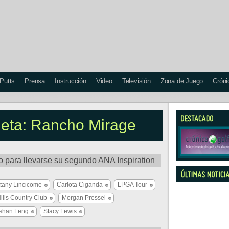
 Putts
Prensa
Instrucción
Video
Televisión
Zona de Juego
Cróni
queta: Rancho Mirage
po para llevarse su segundo ANA Inspiration
ttany Lincicome
Carlota Ciganda
LPGA Tour
ills Country Club
Morgan Pressel
shan Feng
Stacy Lewis