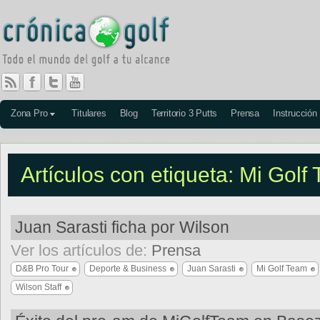
Zona Pro
Titulares
Blog
Territorio 3 Putts
Prensa
Instrucción
Artículos con etiqueta: Mi Golf
Juan Sarasti ficha por Wilson
Ver los artículos de:
Prensa
D&B Pro Tour
Deporte & Business
Juan Sarasti
Mi Golf Team
Wilson Staff