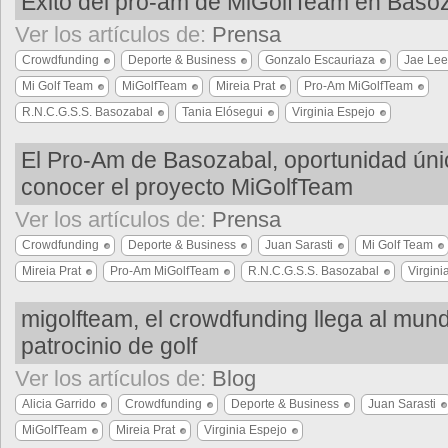
Éxito del pro-am de MiGolfTeam en Baso
Ver los artículos de:
Prensa
Crowdfunding
Deporte & Business
Gonzalo Escauriaza
Jae Lee
Mi Golf Team
MiGolfTeam
Mireia Prat
Pro-Am MiGolfTeam
R.N.C.G.S.S. Basozabal
Tania Elósegui
Virginia Espejo
El Pro-Am de Basozabal, oportunidad úni
conocer el proyecto MiGolfTeam
Ver los artículos de:
Prensa
Crowdfunding
Deporte & Business
Juan Sarasti
Mi Golf Team
Mireia Prat
Pro-Am MiGolfTeam
R.N.C.G.S.S. Basozabal
Virgini
migolfteam, el crowdfunding llega al mun
patrocinio de golf
Ver los artículos de:
Blog
Alicia Garrido
Crowdfunding
Deporte & Business
Juan Sarasti
MiGolfTeam
Mireia Prat
Virginia Espejo