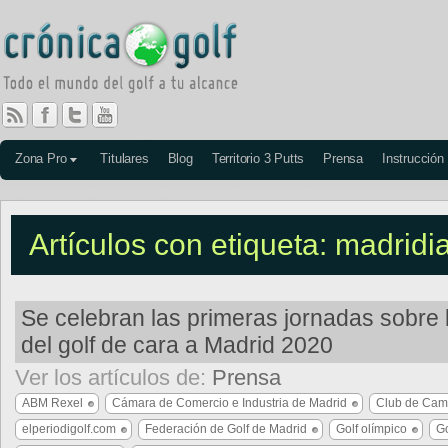
Zona Pro
Titulares
Blog
Territorio 3 Putts
Prensa
Instrucción
Artículos con etiqueta: madridia
Se celebran las primeras jornadas sobre l
del golf de cara a Madrid 2020
Ver los artículos de:
Prensa
ABM Rexel
Cámara de Comercio e Industria de Madrid
Club de Camp
elperiodigolf.com
Federación de Golf de Madrid
Golf olímpico
G