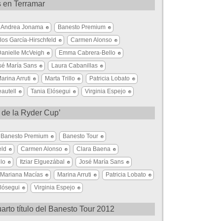
s en Terramar
Andrea Jonama
Banesto Premium
los García-Hirschfeld
Carmen Alonso
anielle McVeigh
Emma Cabrera-Bello
sé María Sans
Laura Cabanillas
arina Arruti
Marta Trillo
Patricia Lobato
autell
Tania Elósegui
Virginia Espejo
n de la Ryder Cup’
Banesto Premium
Banesto Tour
eld
Carmen Alonso
Clara Baena
lo
Itziar Elguezábal
José María Sans
Mariana Macías
Marina Arruti
Patricia Lobato
lósegui
Virginia Espejo
rto título del Banesto Tour 2012