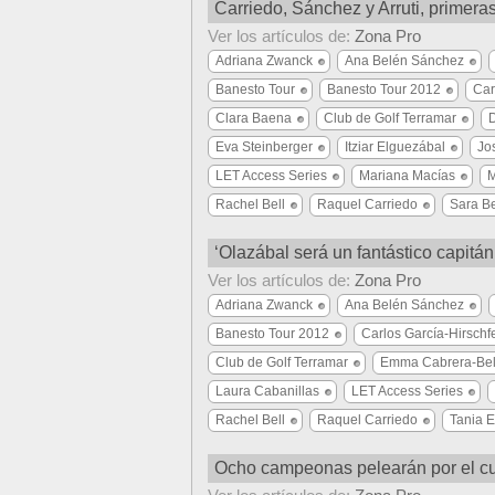
Carriedo, Sánchez y Arruti, primera
Ver los artículos de:
Zona Pro
Adriana Zwanck
Ana Belén Sánchez
Banesto Tour
Banesto Tour 2012
Car
Clara Baena
Club de Golf Terramar
D
Eva Steinberger
Itziar Elguezábal
Jo
LET Access Series
Mariana Macías
M
Rachel Bell
Raquel Carriedo
Sara Be
‘Olazábal será un fantástico capitá
Ver los artículos de:
Zona Pro
Adriana Zwanck
Ana Belén Sánchez
Banesto Tour 2012
Carlos García-Hirschf
Club de Golf Terramar
Emma Cabrera-Bel
Laura Cabanillas
LET Access Series
Rachel Bell
Raquel Carriedo
Tania E
Ocho campeonas pelearán por el cua