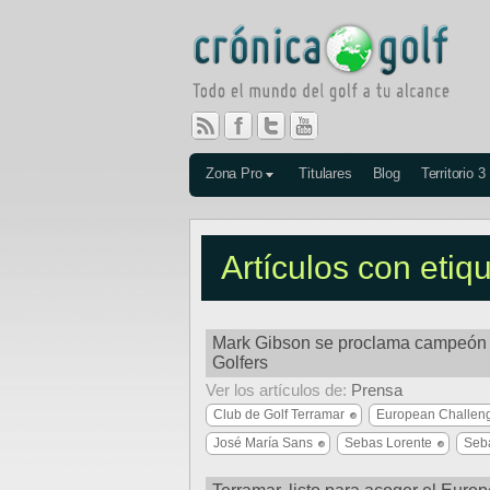
Zona Pro
Titulares
Blog
Territorio 3
Artículos con etiq
Mark Gibson se proclama campeón 
Golfers
Ver los artículos de:
Prensa
Club de Golf Terramar
European Challeng
José María Sans
Sebas Lorente
Seba