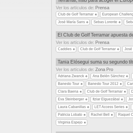
Terramar, listo para acoger el Eur
Ver los artículos de:
Prensa
Club de Golf Terramar
European Challeng
José María Sans
Sebas Lorente
Seba
El Club de Golf Terramar apuesta d
Ver los artículos de:
Prensa
Caddies
Club de Golf Terramar
José
Tania Elósegui suma su segundo tít
Ver los artículos de:
Zona Pro
Adriana Zwanck
Ana Belén Sánchez
Banesto Tour
Banesto Tour 2012
Car
Clara Baena
Club de Golf Terramar
D
Eva Steinberger
Itziar Elguezábal
Jo
Laura Cabanillas
LET Access Series
Patricia Lobato
Rachel Bell
Raquel C
Virginia Espejo