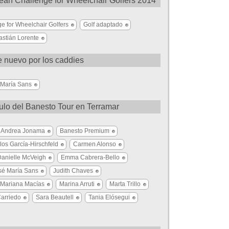
opean Challenge for Wheelchair Golfers 2014
e for Wheelchair Golfers
Golf adaptado
stián Lorente
e nuevo por los caddies
 María Sans
ulo del Banesto Tour en Terramar
Andrea Jonama
Banesto Premium
los García-Hirschfeld
Carmen Alonso
anielle McVeigh
Emma Cabrera-Bello
sé María Sans
Judith Chaves
Mariana Macías
Marina Arruti
Marta Trillo
arriedo
Sara Beautell
Tania Elósegui