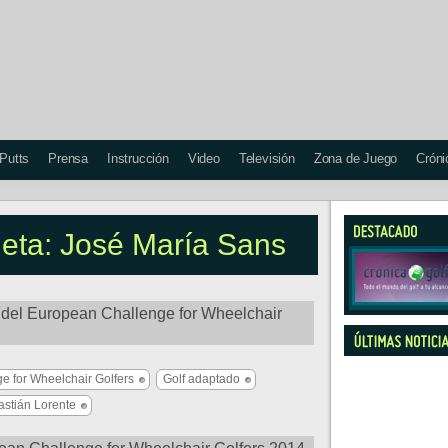
 Putts
Prensa
Instrucción
Video
Televisión
Zona de Juego
Cróni
ueta: José María Sans
del European Challenge for Wheelchair
e for Wheelchair Golfers
Golf adaptado
stián Lorente