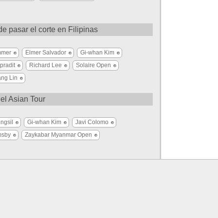
 pasar el corte en Filipinas
mmer
Elmer Salvador
Gi-whan Kim
pradit
Richard Lee
Solaire Open
ng Lin
el Asian Tour
ngsil
Gi-whan Kim
Javi Colomo
msby
Zaykabar Myanmar Open