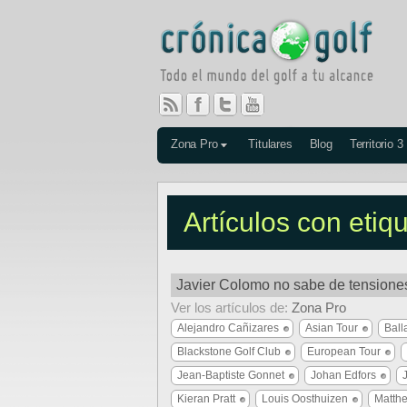
Zona Pro
Titulares
Blog
Territorio 3
Artículos con eti
Javier Colomo no sabe de tensiones
Ver los artículos de:
Zona Pro
Alejandro Cañizares
Asian Tour
Ball
Blackstone Golf Club
European Tour
Jean-Baptiste Gonnet
Johan Edfors
Kieran Pratt
Louis Oosthuizen
Matth