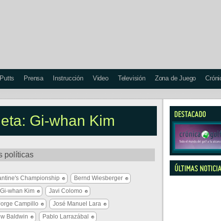
 Putts
Prensa
Instrucción
Video
Televisión
Zona de Juego
Cróni
queta: Gi-whan Kim
 políticas
antine's Championship
Bernd Wiesberger
Gi-whan Kim
Javi Colomo
Jorge Campillo
José Manuel Lara
ew Baldwin
Pablo Larrazábal