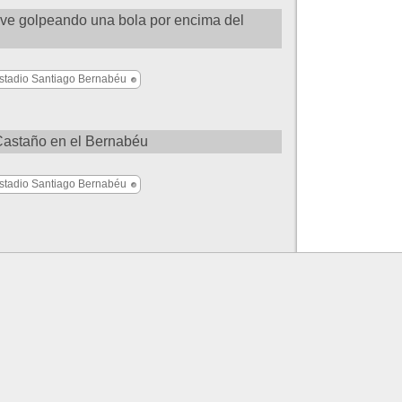
e golpeando una bola por encima del
stadio Santiago Bernabéu
Castaño en el Bernabéu
stadio Santiago Bernabéu