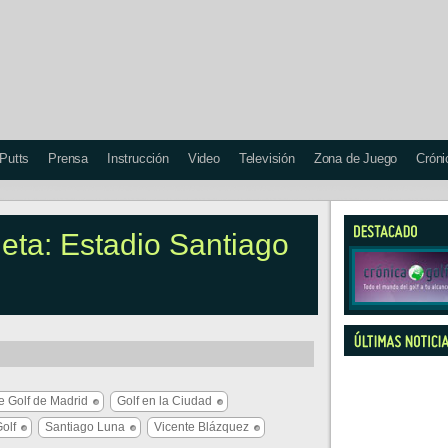
 Putts
Prensa
Instrucción
Video
Televisión
Zona de Juego
Cróni
ueta: Estadio Santiago
e Golf de Madrid
Golf en la Ciudad
olf
Santiago Luna
Vicente Blázquez