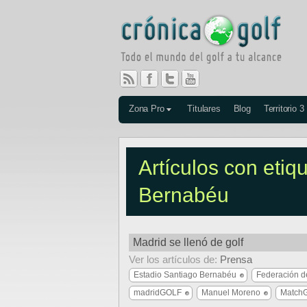
Zona Pro
Titulares
Blog
Territorio 3
Artículos con etiq
Bernabéu
Madrid se llenó de golf
Ver los artículos de:
Prensa
Estadio Santiago Bernabéu
Federación d
madridGOLF
Manuel Moreno
MatchG