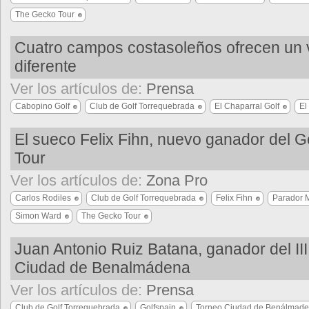
The Gecko Tour
Cuatro campos costasoleños ofrecen un
diferente
Ver los artículos de:
Prensa
Cabopino Golf
Club de Golf Torrequebrada
El Chaparral Golf
El
El sueco Felix Fihn, nuevo ganador del 
Tour
Ver los artículos de:
Zona Pro
Carlos Rodiles
Club de Golf Torrequebrada
Felix Fihn
Parador 
Simon Ward
The Gecko Tour
Juan Antonio Ruiz Batana, ganador del II
Ciudad de Benalmádena
Ver los artículos de:
Prensa
Club de Golf Torrequebrada
Golfspain
Torneo Ciudad de Benálmad