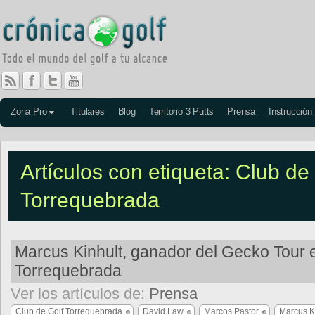
Zona Pro
Titulares
Blog
Territorio 3 Putts
Prensa
Instrucción
Artículos con etiqueta: Club de
Torrequebrada
Marcus Kinhult, ganador del Gecko Tour 
Torrequebrada
Ver los artículos de:
Prensa
Club de Golf Torrequebrada
David Law
Marcos Pastor
Marcus K