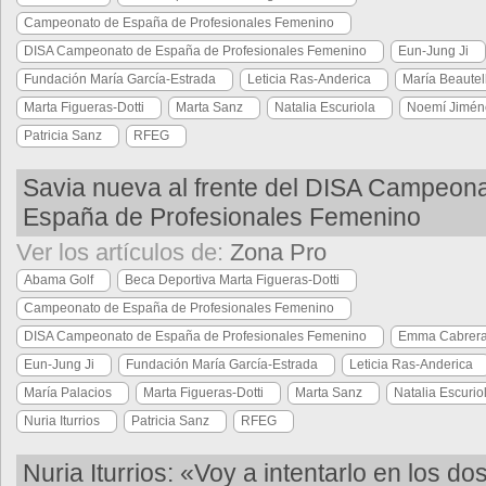
Campeonato de España de Profesionales Femenino
DISA Campeonato de España de Profesionales Femenino
Eun-Jung Ji
Fundación María García-Estrada
Leticia Ras-Anderica
María Beautel
Marta Figueras-Dotti
Marta Sanz
Natalia Escuriola
Noemí Jimén
Patricia Sanz
RFEG
Savia nueva al frente del DISA Campeon
España de Profesionales Femenino
Ver los artículos de:
Zona Pro
Abama Golf
Beca Deportiva Marta Figueras-Dotti
Campeonato de España de Profesionales Femenino
DISA Campeonato de España de Profesionales Femenino
Emma Cabrera
Eun-Jung Ji
Fundación María García-Estrada
Leticia Ras-Anderica
María Palacios
Marta Figueras-Dotti
Marta Sanz
Natalia Escurio
Nuria Iturrios
Patricia Sanz
RFEG
Nuria Iturrios: «Voy a intentarlo en los do