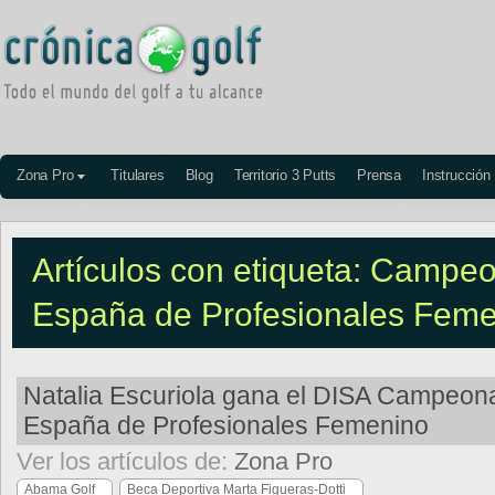
Zona Pro
Titulares
Blog
Territorio 3 Putts
Prensa
Instrucción
Artículos con etiqueta: Campe
España de Profesionales Fem
Natalia Escuriola gana el DISA Campeon
España de Profesionales Femenino
Ver los artículos de:
Zona Pro
Abama Golf
Beca Deportiva Marta Figueras-Dotti